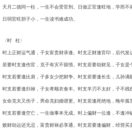
天月二德同一柱，一生不会受官刑。日做正官逢旺地，学而不
日弱官旺胆子小，一生读书难成功。
〈时   柱〉
时上正财运气通，子女富贵财录逢。时支正财逢官印，后代发
若要时支逢伤官，克子有灾不留情。时支若要劫财见，子女是
时支若要逢比肩，子多女少把财争。时支若要逢长生，儿孙满
时支若要逢归禄，子女孝顺衣食丰。时支羊刃不太好，子不残
女命克夫又伤子，男命克妇婚谱更。时支若逢死绝地，晚年孤
时支若要逢空亡，一生做事本无成。时上偏财一位逢，不逢冲
败财劫运还无忌，富贵财禄必享通。时支若要逢偏财，经营买