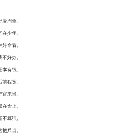
母爱周全。
华在少年。
生好命看。
成不好办。
旺本有钱。
后前程宽。
把官来当。
权在命上。
基不算强。
然把兵当。