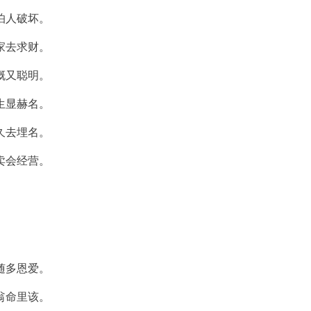
怕人破坏。
家去求财。
慨又聪明。
生显赫名。
久去埋名。
卖会经营。
随多恩爱。
翁命里该。