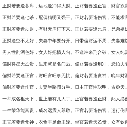
正财若要逢暮库，运地逢冲得大财。正财若要逢正官，财官双
正财若要逢七杀，配偶精明又强干。正财若要逢伤官，不能求
正财若要逢劫财，有财无库订下来。正财若要逢比肩，兄弟姐
正财逢空不太好，夫妻中年要分开。日带偏财运不周，夫妻难
男人性乱酒色好，女人好把情人勾。不逢冲来刑合破，女人纯
偏财将星天乙贵，生来就是名门后。偏财若要逢刑冲，恐怕夫
偏财若要逢正官，财旺官旺事无忧。偏财若要逢食神，晚年财
偏财若要逢伤官，夫妻半路闹分手。日主正官性聪明，古称天
一举成名框天下，世上能有几人丁。正官若要逢正财，此人必
一生荣华能富贵，威名远震人尊敬。正官若要逢伤官，运行伤
正官若要逢食神，衣食丰足命里逢。坐官若逢天乙贵，众有钦