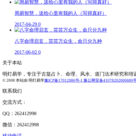
周易智慧，送给心里有我的人（写得真好）
2017-04-29
0
八字命理启玄，芸芸万众生，命只分九种
2017-06-02
0
关于本站
明灯易学，专注于古筮占卜、命理、风水、道门法术研究和培训！ 
© 2008 本站由
明灯易学
豫ICP备17012086号-1
豫公网安备41078202000689
联系我们
交流方式：
QQ：262412998
微信：262412998
移动电话