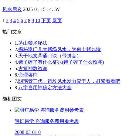
风水启玄
2025-01-15
14.1W
1
2
3
4
5
6
7
8
9
10
下页
尾页
热门文章
1.
茅山禁术秘法
2.
揭秘澳门几大赌场风水，为何十赌九输
3.
天干地支背诵口诀（带拼音）
4.
镜子碎了有什么征兆(镜子碎了什么预兆)
5.
古筮神数咨询
6.
命理咨询
7.
阴宅管三代，祖坟风水发力应于人，赶紧看看吧
8.
八字喜用神确定方法大全
随机图文
明灯易学 咨询服务费用参考表
2008-03-01
0