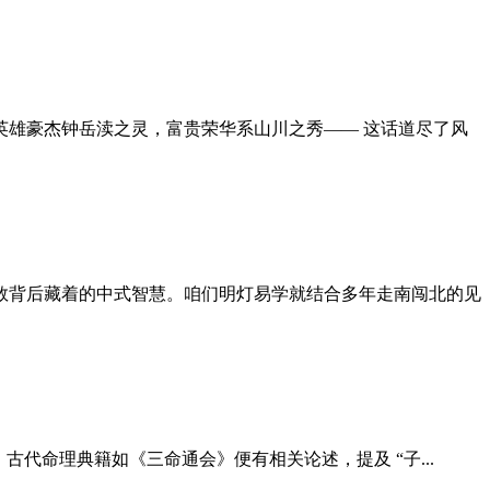
英雄豪杰钟岳渎之灵，富贵荣华系山川之秀—— 这话道尽了风
数背后藏着的中式智慧。咱们明灯易学就结合多年走南闯北的见
代命理典籍如《三命通会》便有相关论述，提及 “子...