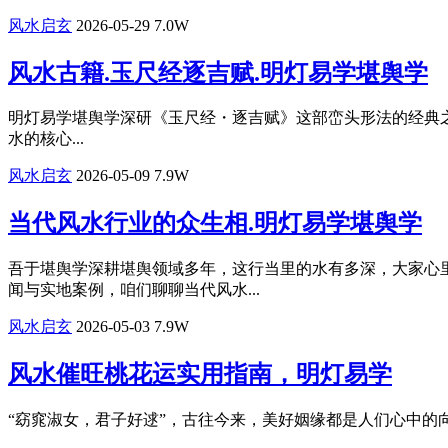
风水启玄
2026-05-29
7.0W
风水古籍.玉尺经逐吉赋.明灯易学堪舆学
​明灯易学堪舆学深研《玉尺经・逐吉赋》这部峦头形法的经典
水的核心...
风水启玄
2026-05-09
7.9W
当代风水行业的众生相.明灯易学堪舆学
吾于堪舆学深耕堪舆领域多年，这行当里的水有多深，大家心
闻与实地案例，咱们聊聊当代风水...
风水启玄
2026-05-03
7.9W
风水催旺桃花运实用指南，明灯易学
“窈窕淑女，君子好逑”，古往今来，美好姻缘都是人们心中的向