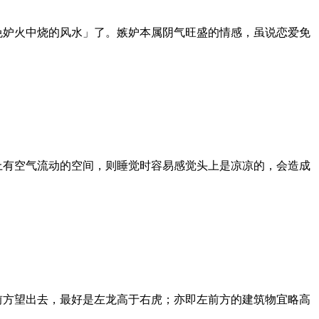
免妒火中烧的风水」了。嫉妒本属阴气旺盛的情感，虽说恋爱免
上有空气流动的空间，则睡觉时容易感觉头上是凉凉的，会造成
前方望出去，最好是左龙高于右虎；亦即左前方的建筑物宜略高