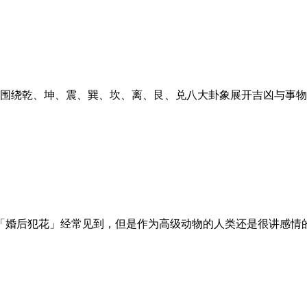
是围绕乾、坤、震、巽、坎、离、艮、兑八大卦象展开吉凶与事物判
婚后犯花」经常见到，但是作为高级动物的人类还是很讲感情的，