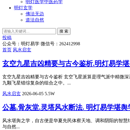
明灯医学中医药学
明灯玄学
佛法无边
道法自然
搜 索
投稿
公众号：明灯易学 微信号：262412998
首页
风水启玄
玄空九星吉凶精要与古今鉴析.明灯易学堪
​玄空九星吉凶精要与古今鉴析 玄空飞星派算是理气派中精微
九颗飞星错综复杂的组合之中。...
风水启玄
2026-06-05
5.5W
公墓.骨灰堂.灵塔风水断法. 明灯易学堪舆
​风水堪舆之学，自古便是华夏先民体察天地、调和阴阳的智慧
与自然...