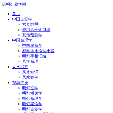
首页
中国古筮学
六爻纳甲
奇门六壬金口诀
其他预测学
中国命理学
中国星命学
易学风水命理小言
明灯手相汇编
八字命理
风水启玄
风水知识
风水案例
视频讲座
明灯玄学
明灯堪舆学
明灯命理学
明灯星命学
明灯古筮学