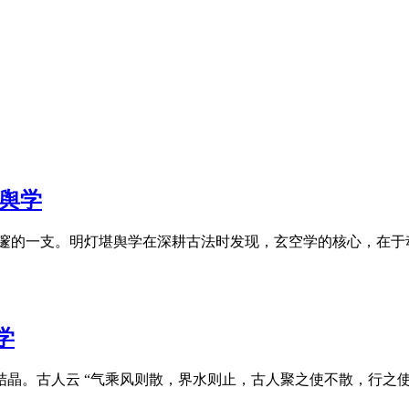
舆学
深邃的一支。明灯堪舆学在深耕古法时发现，玄空学的核心，在
学
结晶。古人云 “气乘风则散，界水则止，古人聚之使不散，行之