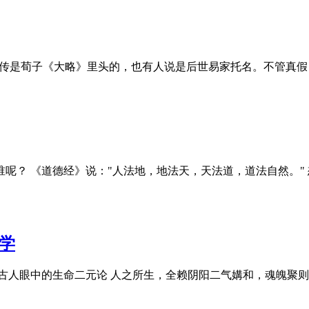
这话传是荀子《大略》里头的，也有人说是后世易家托名。不管真
呢？ 《道德经》说："人法地，地法天，天法道，道法自然。"
学
：古人眼中的生命二元论 人之所生，全赖阴阳二气媾和，魂魄聚