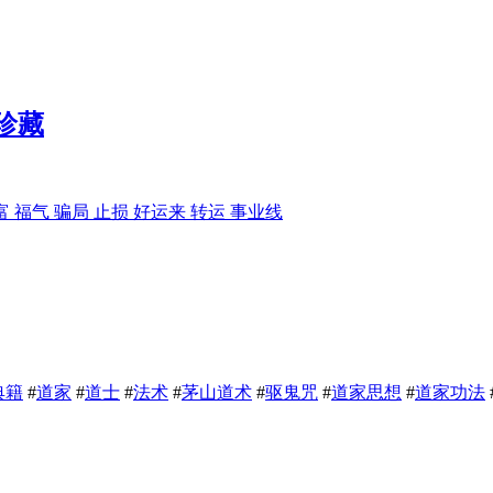
珍藏
富 福气 骗局 止损 好运来 转运 事业线
典籍
#
道家
#
道士
#
法术
#
茅山道术
#
驱鬼咒
#
道家思想
#
道家功法