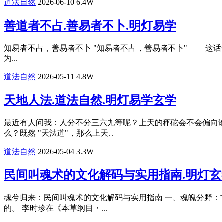
道法自然
2026-06-10
6.4W
善道者不占.善易者不卜.明灯易学
知易者不占，善易者不卜 "知易者不占，善易者不卜"—— 
为...
道法自然
2026-05-11
4.8W
天地人法.道法自然.明灯易学玄学
最近有人问我：人分不分三六九等呢？上天的秤砣会不会偏向谁
么？既然 "天法道"，那么上天...
道法自然
2026-05-04
3.3W
民间叫魂术的文化解码与实用指南.明灯玄
​魂兮归来：民间叫魂术的文化解码与实用指南 一、魂魄分野
的。 李时珍在《本草纲目・...