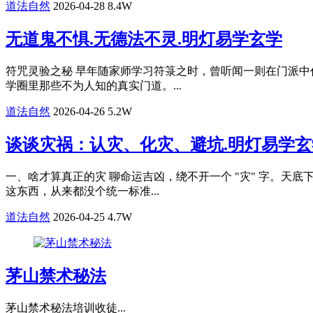
道法自然
2026-04-28
8.4W
无道鬼不惧.无德法不灵.明灯易学玄学
​符咒灵验之秘 早年随家师学习符箓之时，曾听闻一则在门派
学圈里那些不为人知的真实门道。...
道法自然
2026-04-26
5.2W
谈谈灾祸：认灾、化灾、避坑.明灯易学玄
一、啥才算真正的灾 聊命运吉凶，绕不开一个 "灾" 字。
这东西，从来都没个统一标准...
道法自然
2026-04-25
4.7W
茅山禁术秘法
茅山禁术秘法培训收徒...