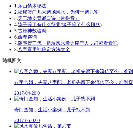
1.
茅山禁术秘法
2.
揭秘澳门几大赌场风水，为何十赌九输
3.
天干地支背诵口诀（带拼音）
4.
镜子碎了有什么征兆(镜子碎了什么预兆)
5.
古筮神数咨询
6.
命理咨询
7.
阴宅管三代，祖坟风水发力应于人，赶紧看看吧
8.
八字喜用神确定方法大全
随机图文
八字合婚，夫妻八字配，老祖先留下来流传至今，准到窒
2017-04-20
0
奇门查知，生活小案例，儿子找不到
2017-05-02
0