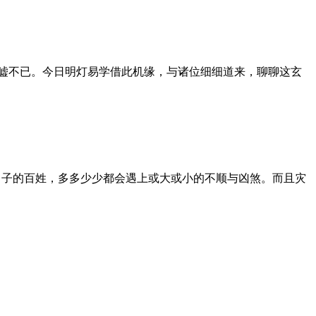
唏嘘不已。今日明灯易学借此机缘，与诸位细细道来，聊聊这玄
过日子的百姓，多多少少都会遇上或大或小的不顺与凶煞。而且灾