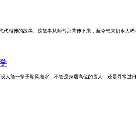
中代代相传的故事。这故事从师爷那辈传下来，至今想来仍令人
学
天底下没人能一辈子顺风顺水，不管是身居高位的贵人，还是寻常