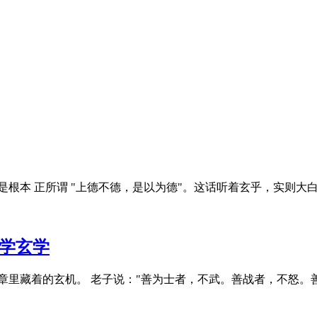
本 正所谓 "上德不德，是以为德"。这话听着玄乎，实则大白话
易学玄学
章里藏着的玄机。 老子说："善为士者，不武。善战者，不怒。