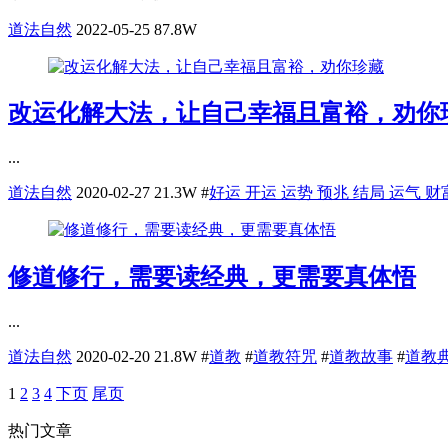
道法自然
2022-05-25
87.8W
改运化解大法，让自己幸福且富裕，劝你
...
道法自然
2020-02-27
21.3W
#
好运 开运 运势 预兆 结局 运气 财
修道修行，需要读经典，更需要真体悟
...
道法自然
2020-02-20
21.8W
#
道教
#
道教符咒
#
道教故事
#
道教
1
2
3
4
下页
尾页
热门文章