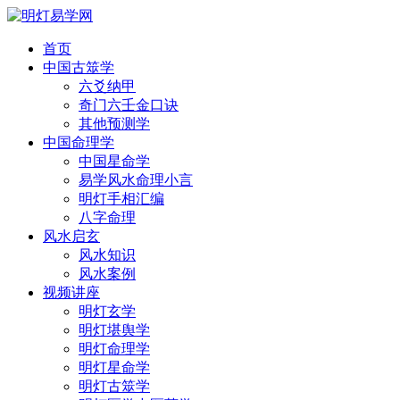
首页
中国古筮学
六爻纳甲
奇门六壬金口诀
其他预测学
中国命理学
中国星命学
易学风水命理小言
明灯手相汇编
八字命理
风水启玄
风水知识
风水案例
视频讲座
明灯玄学
明灯堪舆学
明灯命理学
明灯星命学
明灯古筮学