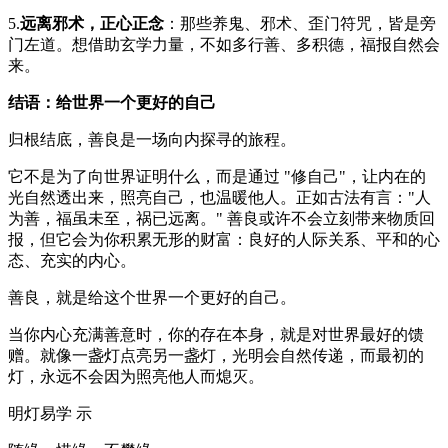
5.
远离邪术，正心正念
：那些养鬼、邪术、歪门符咒，皆是旁
门左道。想借助玄学力量，不如多行善、多积德，福报自然会
来。
结语：给世界一个更好的自己
归根结底，善良是一场向内探寻的旅程。
它不是为了向世界证明什么，而是通过 "修自己"，让内在的
光自然透出来，照亮自己，也温暖他人。正如古法有言："人
为善，福虽未至，祸已远离。" 善良或许不会立刻带来物质回
报，但它会为你积累无形的财富：良好的人际关系、平和的心
态、充实的内心。
善良，就是给这个世界一个更好的自己。
当你内心充满善意时，你的存在本身，就是对世界最好的馈
赠。就像一盏灯点亮另一盏灯，光明会自然传递，而最初的
灯，永远不会因为照亮他人而熄灭。
明灯易学 示