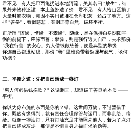
君不见，有人把巴西龟扔进本地河流，美其名曰 "放生"，结
果外来物种泛滥，本土鱼虾遭了殃；君不见，有人给山区捐了
大量时髦衣物，却因不实用被堆在仓库积灰，还占了地方。这
些 "善举"，看似慈悲，实则违背自然、破坏平衡。
正所谓 "随缘，惜缘，不攀缘"。随缘，是在保持自身阴阳平
衡的前提下，应缘而善；攀缘，则是强行透支自己，去求那份
"我在行善" 的安心。穷人借钱做慈善，便是典型的攀缘 ——
你连自己都没站稳，那份 "善" 里难免带着勉强与怨气，谈何
功德？
三、平衡之道：先把自己活成一盏灯
"穷人何必借钱捐款？" 这话刺耳，却道破了善良的本质 ——
平衡。
你以为你布施的东西是你的？错。这世间万物，不过暂借于
你。既然有缘得到，就有责任合理保管与运用，而非乱给、瞎
给。就像一盏油灯，只有灯油充足才能照亮他人，若为了点灯
把自己烧成灰烬，那便是不惜自身之福而求的伪善。