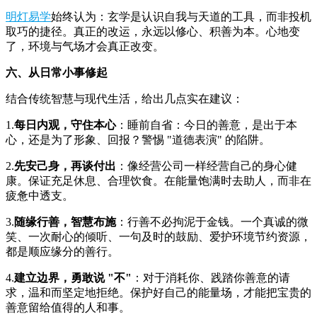
明灯
易学
始终认为：玄学是认识自我与天道的工具，而非投机
取巧的捷径。真正的改运，永远以修心、积善为本。心地变
了，环境与气场才会真正改变。
六、从日常小事修起
结合传统智慧与现代生活，给出几点实在建议：
1.
每日内观，守住本心
：睡前自省：今日的善意，是出于本
心，还是为了形象、回报？警惕 "道德表演" 的陷阱。
2.
先安己身，再谈付出
：像经营公司一样经营自己的身心健
康。保证充足休息、合理饮食。在能量饱满时去助人，而非在
疲惫中透支。
3.
随缘行善，智慧布施
：行善不必拘泥于金钱。一个真诚的微
笑、一次耐心的倾听、一句及时的鼓励、爱护环境节约资源，
都是顺应缘分的善行。
4.
建立边界，勇敢说 "不"
：对于消耗你、践踏你善意的请
求，温和而坚定地拒绝。保护好自己的能量场，才能把宝贵的
善意留给值得的人和事。