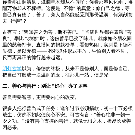
你看那山涧清泉，滋潤草木却从不喧哗；你看那春风化雨，唤
醒万物却从不标榜。这便是 "不德" 的真意：修自己之德，等
自己真有德了，善了，旁人自然能感受到那份温润，何须刻意
去 "行善"？
古有言："皆知善之为善，斯不善已。" 当满世界都在表演 "善
良"、攀比 "功德" 时，这份善早已变了味儿。就像如今朋友圈
里的慈善打卡、直播间的捐款榜单，看似热闹，实则是下德不
失德，是以无德 —— 死死抓住形式不放，生怕别人看不见，
反而离真正的德行越来越远。
明灯玄学
以为，修德的终极，从来不是修别人，而是修自己。
把自己打磨成一块温润的玉，往那儿一站，便是光。
二、善心与善行：别让 "好心" 办了坏事
善良需要智慧，更需要内心的改变。
很多人把行善当成了任务：逢年过节必须捐款，初一十五必须
放生，仿佛不如此便良心不安。可古有言："善心绝非一朝一
夕之功。" 没有善心支撑的善行，就像无根之木，极易长成善
因恶果。