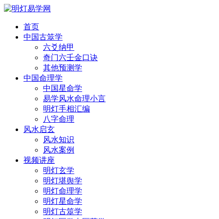
首页
中国古筮学
六爻纳甲
奇门六壬金口诀
其他预测学
中国命理学
中国星命学
易学风水命理小言
明灯手相汇编
八字命理
风水启玄
风水知识
风水案例
视频讲座
明灯玄学
明灯堪舆学
明灯命理学
明灯星命学
明灯古筮学