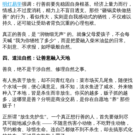
明灯易学
强调：行善前要先稳固自身根基。经济上量力而行，
情感上不过度消耗，精力上不盲目透支。那些 "砸锅卖铁做慈
善" 的行为，看似伟大，实则是自我感动式的牺牲，不仅难以
持久，还可能让受助者背负沉重的心理包袱。
真正的善良，是 "润物细无声" 的。就像父母爱孩子，不会每
天喊 "我为你牺牲了多少"，而是把爱融入柴米油盐的日常。
不刻意、不求报，如呼吸般自然。
四、道法自然：让善意融入天地
善良，绝不是干涉自然、修理自然之事。
有人热衷于放生，却不问青红皂白：菜市场买几尾鱼，随便找
个水域一倒，便心满意足。殊不知，淡水鱼进了咸水、外来物
种入了本地，皆是杀生而非放生。你买的越多，贩子抓的越
多，这哪里是善？分明是商业交易，是你在自愿地 "养" 那些
贩子！
正所谓 "放生先护生"。一个真正想行善的人，首先要做到尽
其可能地减少杀生 —— 不随意伤害小动物，不吃野生动物，
节约粮食、珍惜生命。连自己都做不到不杀生，却去搞形式化