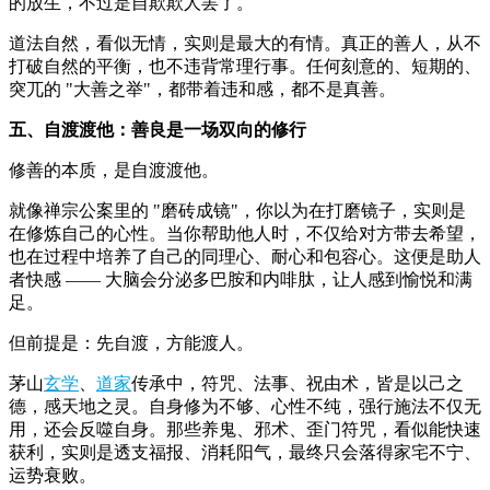
的放生，不过是自欺欺人罢了。
道法自然，看似无情，实则是最大的有情。真正的善人，从不
打破自然的平衡，也不违背常理行事。任何刻意的、短期的、
突兀的 "大善之举"，都带着违和感，都不是真善。
五、自渡渡他：善良是一场双向的修行
修善的本质，是自渡渡他。
就像禅宗公案里的 "磨砖成镜"，你以为在打磨镜子，实则是
在修炼自己的心性。当你帮助他人时，不仅给对方带去希望，
也在过程中培养了自己的同理心、耐心和包容心。这便是助人
者快感 —— 大脑会分泌多巴胺和内啡肽，让人感到愉悦和满
足。
但前提是：先自渡，方能渡人。
茅山
玄学
、
道家
传承中，符咒、法事、祝由术，皆是以己之
德，感天地之灵。自身修为不够、心性不纯，强行施法不仅无
用，还会反噬自身。那些养鬼、邪术、歪门符咒，看似能快速
获利，实则是透支福报、消耗阳气，最终只会落得家宅不宁、
运势衰败。