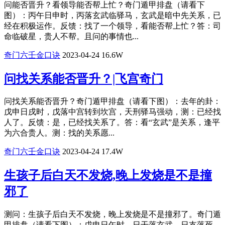
问能否晋升？看领导能否帮上忙？奇门遁甲排盘（请看下
图）：丙午日申时，丙落玄武临驿马，玄武是暗中先关系，已
经在积极运作。反馈：找了一个领导，看能否帮上忙？答：司
命临破星，贵人不帮。且问的事情也...
奇门六壬金口诀
2023-04-24
16.6W
问找关系能否晋升？|飞宫奇门
问找关系能否晋升？奇门遁甲排盘（请看下图）：去年的卦：
戊申日戌时，戊落中宫转到坎宫，天刑驿马强动，测：已经找
人了。反馈：是，已经找关系了。答：看“玄武”是关系，逢平
为六合贵人。测：找的关系愿...
奇门六壬金口诀
2023-04-24
17.4W
生孩子后白天不发烧,晚上发烧是不是撞
邪了
测问：生孩子后白天不发烧，晚上发烧是不是撞邪了。奇门遁
甲排盘（请看下图）：戊申日午时，日干落玄武，日支落死