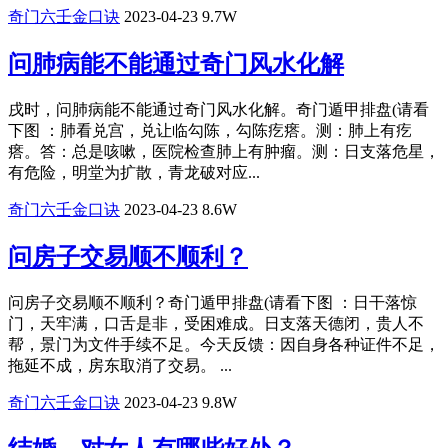
奇门六壬金口诀
2023-04-23
9.7W
问肺病能不能通过奇门风水化解
戌时，问肺病能不能通过奇门风水化解。奇门遁甲排盘(请看
下图 ：肺看兑宫，兑让临勾陈，勾陈疙瘩。测：肺上有疙
瘩。答：总是咳嗽，医院检查肺上有肿瘤。测：日支落危星，
有危险，明堂为扩散，青龙破对应...
奇门六壬金口诀
2023-04-23
8.6W
问房子交易顺不顺利？
问房子交易顺不顺利？奇门遁甲排盘(请看下图 ：日干落惊
门，天牢满，口舌是非，受困难成。日支落天德闭，贵人不
帮，景门为文件手续不足。今天反馈：因自身各种证件不足，
拖延不成，房东取消了交易。 ​...
奇门六壬金口诀
2023-04-23
9.8W