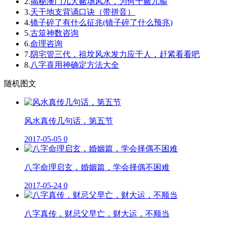
2.
揭秘澳门几大赌场风水，为何十赌九输
3.
天干地支背诵口诀（带拼音）
4.
镜子碎了有什么征兆(镜子碎了什么预兆)
5.
古筮神数咨询
6.
命理咨询
7.
阴宅管三代，祖坟风水发力应于人，赶紧看看吧
8.
八字喜用神确定方法大全
随机图文
风水真传几句话，第五节
2017-05-05
0
八字命理启玄，婚姻篇，学会择偶不困难
2017-05-24
0
八字真传，财忌父早亡，财大运，不顺当