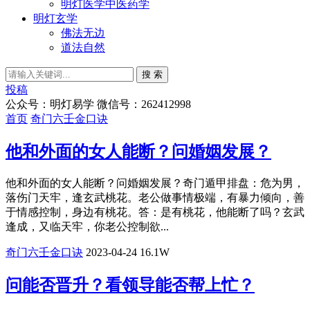
明灯医学中医药学
明灯玄学
佛法无边
道法自然
搜 索
投稿
公众号：明灯易学 微信号：262412998
首页
奇门六壬金口诀
他和外面的女人能断？问婚姻发展？
他和外面的女人能断？问婚姻发展？奇门遁甲排盘：危为男，
落伤门天牢，逢玄武桃花。老公做事情极端，有暴力倾向，善
于情感控制，身边有桃花。答：是有桃花，他能断了吗？玄武
逢成，又临天牢，你老公控制欲...
奇门六壬金口诀
2023-04-24
16.1W
问能否晋升？看领导能否帮上忙？