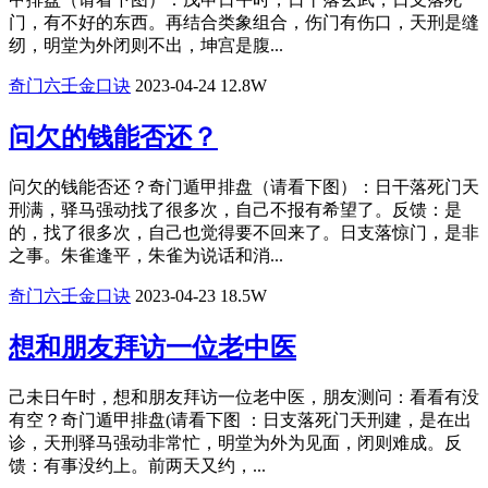
门，有不好的东西。再结合类象组合，伤门有伤口，天刑是缝
纫，明堂为外闭则不出，坤宫是腹...
奇门六壬金口诀
2023-04-24
12.8W
问欠的钱能否还？
问欠的钱能否还？奇门遁甲排盘（请看下图）：日干落死门天
刑满，驿马强动找了很多次，自己不报有希望了。反馈：是
的，找了很多次，自己也觉得要不回来了。日支落惊门，是非
之事。朱雀逢平，朱雀为说话和消...
奇门六壬金口诀
2023-04-23
18.5W
想和朋友拜访一位老中医
己未日午时，想和朋友拜访一位老中医，朋友测问：看看有没
有空？奇门遁甲排盘(请看下图 ：日支落死门天刑建，是在出
诊，天刑驿马强动非常忙，明堂为外为见面，闭则难成。反
馈：有事没约上。前两天又约，...