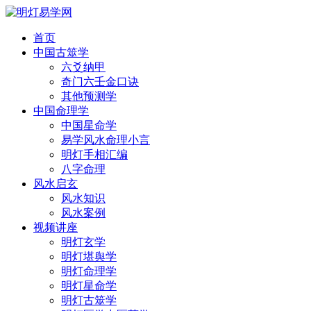
首页
中国古筮学
六爻纳甲
奇门六壬金口诀
其他预测学
中国命理学
中国星命学
易学风水命理小言
明灯手相汇编
八字命理
风水启玄
风水知识
风水案例
视频讲座
明灯玄学
明灯堪舆学
明灯命理学
明灯星命学
明灯古筮学