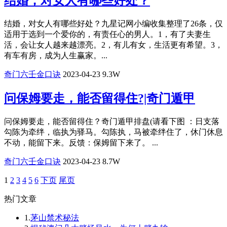
结婚，对女人有哪些好处？
结婚，对女人有哪些好处？九星记网小编收集整理了26条，仅
适用于选到一个爱你的，有责任心的男人。1，有了夫妻生
活，会让女人越来越漂亮。2，有儿有女，生活更有希望。3，
有车有房，成为人生赢家。...
奇门六壬金口诀
2023-04-23
9.3W
问保姆要走，能否留得住?|奇门遁甲
问保姆要走，能否留得住？奇门遁甲排盘(请看下图 ：日支落
勾陈为牵绊，临执为驿马。勾陈执，马被牵绊住了，休门休息
不动，能留下来。反馈：保姆留下来了。 ​​​...
奇门六壬金口诀
2023-04-23
8.7W
1
2
3
4
5
6
下页
尾页
热门文章
1.
茅山禁术秘法