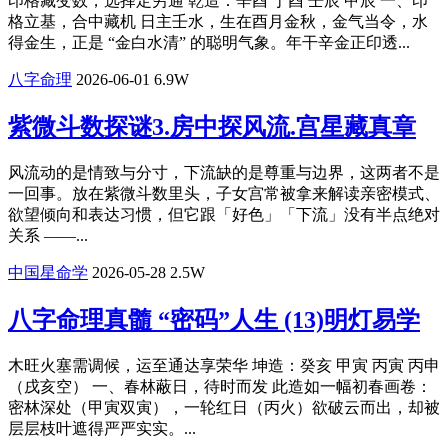
​印格藏变数，选择定穷通 乾造：辛酉 丁酉 壬辰 甲辰 一、印
格立基，合中藏机 日主壬水，生在酉月金秋，金气当令，水
得金生，正是 “金白水清” 的聪明气象。年干辛金正印透...
八字命理
2026-06-01
6.9W
紫微斗数探谜3.房中探风流.宫星藏真章
​风流动的是情致与分寸，下流缺的是尊重与边界，这两者不是
一回事。放在紫微斗数里头，子女宫常被拿来解读亲密模式、
欲望倾向和表达习惯，但它跟「好色」「下流」没有半点绝对
关系 ——...
中国星命学
2026-05-28
2.5W
八字命理真髓 “密码”人生 (13)明灯易学
​木旺火塞需调候，运至通达享荣华 坤造：癸亥 甲寅 丙寅 丙申
（戌亥空） 一、春林蔽日，待时而发 此造如一幅初春画卷：
密林深处（甲寅双寅），一轮红日（丙火）欲破云而出，却被
层层枝叶遮得严严实实。...