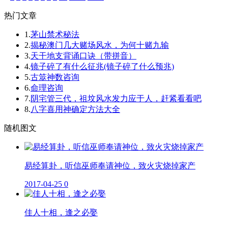
热门文章
1.
茅山禁术秘法
2.
揭秘澳门几大赌场风水，为何十赌九输
3.
天干地支背诵口诀（带拼音）
4.
镜子碎了有什么征兆(镜子碎了什么预兆)
5.
古筮神数咨询
6.
命理咨询
7.
阴宅管三代，祖坟风水发力应于人，赶紧看看吧
8.
八字喜用神确定方法大全
随机图文
易经算卦，听信巫师奉请神位，致火灾烧掉家产
2017-04-25
0
佳人十相，逢之必娶