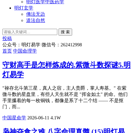
明灯医学中医药学
明灯玄学
佛法无边
道法自然
搜 索
投稿
公众号：明灯易学 微信号：262412998
首页
中国命理学
守财高手是怎样炼成的.紫微斗数探谜5.明
灯易学
​"禄存北斗第三星，真人之宿，主人贵爵，掌人寿基。" 在紫
微斗数的星盘里，有些人天生就不是 "挥金如土" 的命。他们
手里攥着的每一枚铜钱，都像是系了十二个结 —— 不是抠
门，而...
中国星命学
2026-06-11
4.1W
枭神夺食之难.八字命理真髓 (15)明灯易