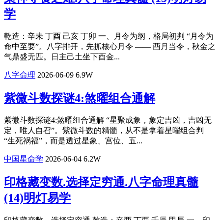
学
乾造：辛未 丁酉 己亥 丁卯 一、月令为纲，格局初判 “月令为
命中至要”。八字排开，先抓核心月令 —— 酉月当令，秋金之
气鼎盛无匹。日主己土坐下酉金...
八字命理
2026-06-09
6.9W
​紫微斗数探谜4:煞曜组合通解
​紫微斗数探谜4:煞曜组合通解 “星聚成象，象定吉凶，吉凶无
定，唯人自召”。紫微斗数的精髓，从不是拿着星曜组合判
“生死祸福”，而是透过星象、宫位、五...
中国星命学
2026-06-04
6.2W
印格藏变数.选择定穷通.八字命理真髓
(14)明灯易学