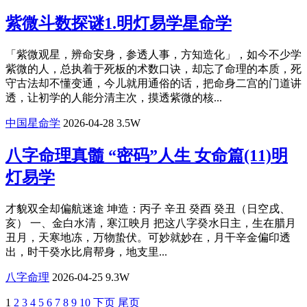
紫微斗数探谜1.明灯易学星命学
「紫微观星，辨命安身，参透人事，方知造化」，如今不少学
紫微的人，总执着于死板的术数口诀，却忘了命理的本质，死
守古法却不懂变通，今儿就用通俗的话，把命身二宫的门道讲
透，让初学的人能分清主次，摸透紫微的核...
中国星命学
2026-04-28
3.5W
八字命理真髓 “密码”人生 女命篇(11)明
灯易学
才貌双全却偏航迷途 坤造：丙子 辛丑 癸酉 癸丑（日空戌、
亥） 一、金白水清，寒江映月 把这八字癸水日主，生在腊月
丑月，天寒地冻，万物蛰伏。可妙就妙在，月干辛金偏印透
出，时干癸水比肩帮身，地支里...
八字命理
2026-04-25
9.3W
1
2
3
4
5
6
7
8
9
10
下页
尾页