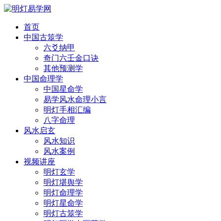
首页
中国古筮学
六爻纳甲
奇门六壬金口诀
其他预测学
中国命理学
中国星命学
易学风水命理小言
明灯手相汇编
八字命理
风水启玄
风水知识
风水案例
视频讲座
明灯玄学
明灯堪舆学
明灯命理学
明灯星命学
明灯古筮学