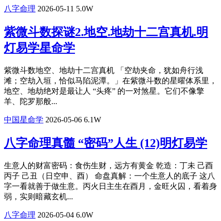
八字命理
2026-05-11
5.0W
紫微斗数探谜2.地空.地劫十二宫真机.明
灯易学星命学
紫微斗数地空、地劫十二宫真机 「空劫夹命，犹如舟行浅
滩；空劫入垣，恰似马陷泥潭。」在紫微斗数的星曜体系里，
地空、地劫绝对是最让人 “头疼” 的一对煞星。它们不像擎
羊、陀罗那般...
中国星命学
2026-05-06
6.1W
八字命理真髓 “密码”人生 (12)明灯易学
生意人的财富密码：食伤生财，远方有黄金 乾造：丁未 己酉
丙子 己丑（日空申、酉） 命盘真解：一个生意人的底子 这八
字一看就善于做生意。丙火日主生在酉月，金旺火囚，看着身
弱，实则暗藏玄机...
八字命理
2026-05-04
6.0W