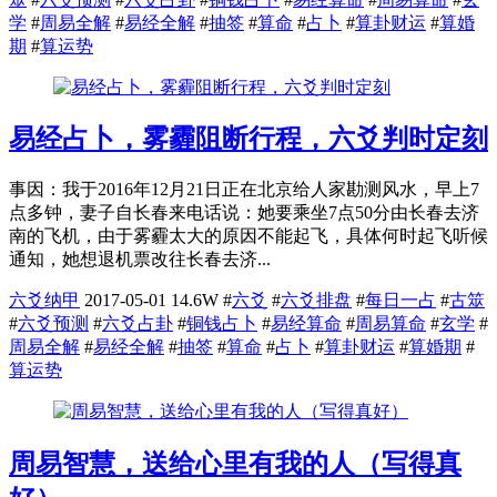
学
#
周易全解
#
易经全解
#
抽签
#
算命
#
占卜
#
算卦财运
#
算婚
期
#
算运势
易经占卜，雾霾阻断行程，六爻判时定刻
事因：我于2016年12月21日正在北京给人家勘测风水，早上7
点多钟，妻子自长春来电话说：她要乘坐7点50分由长春去济
南的飞机，由于雾霾太大的原因不能起飞，具体何时起飞听候
通知，她想退机票改往长春去济...
六爻纳甲
2017-05-01
14.6W
#
六爻
#
六爻排盘
#
每日一占
#
古筮
#
六爻预测
#
六爻占卦
#
铜钱占卜
#
易经算命
#
周易算命
#
玄学
#
周易全解
#
易经全解
#
抽签
#
算命
#
占卜
#
算卦财运
#
算婚期
#
算运势
周易智慧，送给心里有我的人（写得真