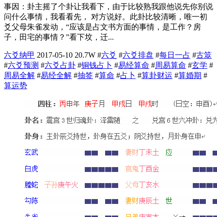
事因：卦主摇了个卦让我看下，由于比较熟我跟他说先你别说
问什么事情，我看看先， 对方说好。此卦比较清晰，唯一初
爻父母朱雀发动，“应该是占文书方面的事情，是工作？房
子，田宅的事情？”看下坟，迁...
六爻纳甲
2017-05-10
20.7W
#
六爻
#
六爻排盘
#
每日一占
#
古筮
#
六爻预测
#
六爻占卦
#
铜钱占卜
#
易经算命
#
周易算命
#
玄学
#
周易全解
#
易经全解
#
抽签
#
算命
#
占卜
#
算卦财运
#
算婚期
#
算运势