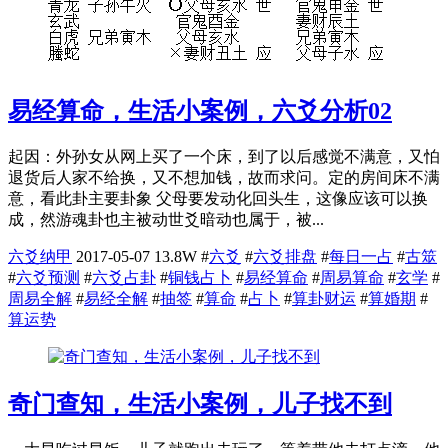
易经算命，生活小案例，六爻分析02
起因：外孙女从网上买了一个床，到了以后感觉不满意，又怕
退货后人家不给换，又不想加钱，故而求问。定的房间床不满
意，看此卦主要卦象 父母要发动化回头生，这像应该可以换
成，然游魂卦也主被动世爻暗动也属于，被...
六爻纳甲
2017-05-07
13.8W
#
六爻
#
六爻排盘
#
每日一占
#
古筮
#
六爻预测
#
六爻占卦
#
铜钱占卜
#
易经算命
#
周易算命
#
玄学
#
周易全解
#
易经全解
#
抽签
#
算命
#
占卜
#
算卦财运
#
算婚期
#
算运势
奇门查知，生活小案例，儿子找不到