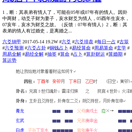
1，断：其表弟有情人了，可能在05年或07年有的情人。因卦
中两财，动爻子财为妻子，亥水财爻为情人，05酉年生亥水，
07亥年，亥水为财爻之故。（反馈：07年有情人）2，断：其
表弟的情人有过婚史，是离婚之...
六爻纳甲
2017-05-14
19.2W
#
六爻
#
六爻排盘
#
每日一占
#
古筮
#
六爻预测
#
六爻占卦
#
铜钱占卜
#
易经算命
#
周易算命
#
玄学
#
周易全解
#
易经全解
#
抽签
#
算命
#
占卜
#
算卦财运
#
算婚期
#
算运势