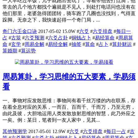
一大早吃过早饭，儿子就跑出去玩了，等着带他去打点滴，他
常去的几个地方都找个遍就是不见人，到处打电话问也没有在
他们那里，老婆急得团团转，骑车跑了几圈也没找到，气得直
跺脚。无奈之下，我快速起得一个奇门局，...
奇门六壬金口诀
2017-05-02
15.0W
#
六爻
#
六爻排盘
#
每日一
占
#
古筮
#
六爻预测
#
六爻占卦
#
铜钱占卜
#
易经算命
#
周易算
命
#
玄学
#
周易全解
#
易经全解
#
抽签
#
算命
#
占卜
#
算卦财运
#
算婚期
#
算运势
周易算卦，学习思维的五大要素，学易须
看
一、事物对应发散思维：事物间有着千丝万缕的内在联系，存
在着全息对应的关系，一而百、百而千、千而万，乃至元穷，
由此及彼，大胆地运用人类发散放射思维的智慧，此乃外应之
一矣。例：某日，笔者到一友人家中，见其...
其他预测学
2017-05-01
12.9W
#
六爻
#
六爻排盘
#
每日一占
#
古
筮
#
六爻预测
#
六爻占卦
#
铜钱占卜
#
易经算命
#
周易算命
#
玄