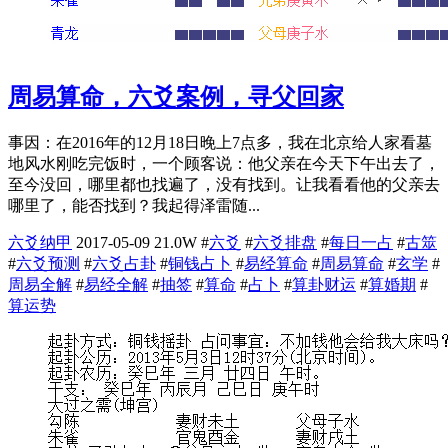
周易算命，六爻案例，寻父回家
事因：在2016年的12月18日晚上7点多，我在北京给人家看墓
地风水刚吃完饭时，一个顾客说：他父亲在今天下午出去了，
至今没回，哪里都也找遍了，没有找到。让我看看他的父亲去
哪里了，能否找到？我起得泽雷随...
六爻纳甲
2017-05-09
21.0W
#
六爻
#
六爻排盘
#
每日一占
#
古筮
#
六爻预测
#
六爻占卦
#
铜钱占卜
#
易经算命
#
周易算命
#
玄学
#
周易全解
#
易经全解
#
抽签
#
算命
#
占卜
#
算卦财运
#
算婚期
#
算运势