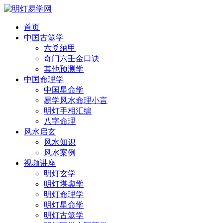
首页
中国古筮学
六爻纳甲
奇门六壬金口诀
其他预测学
中国命理学
中国星命学
易学风水命理小言
明灯手相汇编
八字命理
风水启玄
风水知识
风水案例
视频讲座
明灯玄学
明灯堪舆学
明灯命理学
明灯星命学
明灯古筮学