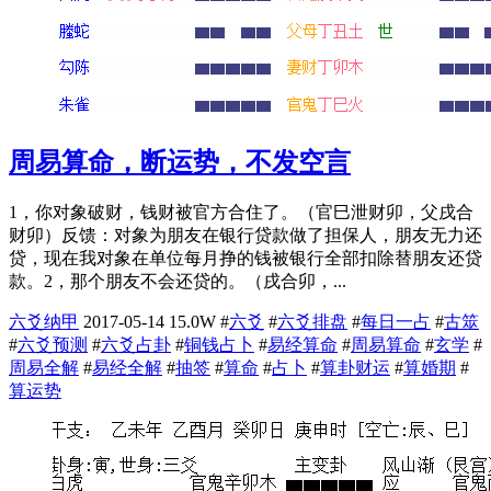
周易算命，断运势，不发空言
1，你对象破财，钱财被官方合住了。（官巳泄财卯，父戌合
财卯）反馈：对象为朋友在银行贷款做了担保人，朋友无力还
贷，现在我对象在单位每月挣的钱被银行全部扣除替朋友还贷
款。2，那个朋友不会还贷的。（戌合卯，...
六爻纳甲
2017-05-14
15.0W
#
六爻
#
六爻排盘
#
每日一占
#
古筮
#
六爻预测
#
六爻占卦
#
铜钱占卜
#
易经算命
#
周易算命
#
玄学
#
周易全解
#
易经全解
#
抽签
#
算命
#
占卜
#
算卦财运
#
算婚期
#
算运势