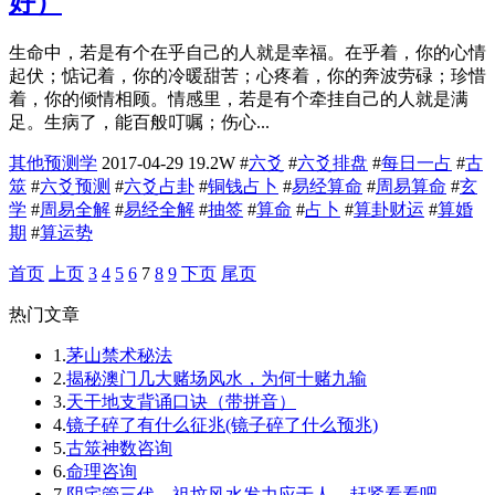
好）
生命中，若是有个在乎自己的人就是幸福。在乎着，你的心情
起伏；惦记着，你的冷暖甜苦；心疼着，你的奔波劳碌；珍惜
着，你的倾情相顾。情感里，若是有个牵挂自己的人就是满
足。生病了，能百般叮嘱；伤心...
其他预测学
2017-04-29
19.2W
#
六爻
#
六爻排盘
#
每日一占
#
古
筮
#
六爻预测
#
六爻占卦
#
铜钱占卜
#
易经算命
#
周易算命
#
玄
学
#
周易全解
#
易经全解
#
抽签
#
算命
#
占卜
#
算卦财运
#
算婚
期
#
算运势
首页
上页
3
4
5
6
7
8
9
下页
尾页
热门文章
1.
茅山禁术秘法
2.
揭秘澳门几大赌场风水，为何十赌九输
3.
天干地支背诵口诀（带拼音）
4.
镜子碎了有什么征兆(镜子碎了什么预兆)
5.
古筮神数咨询
6.
命理咨询
7.
阴宅管三代，祖坟风水发力应于人，赶紧看看吧