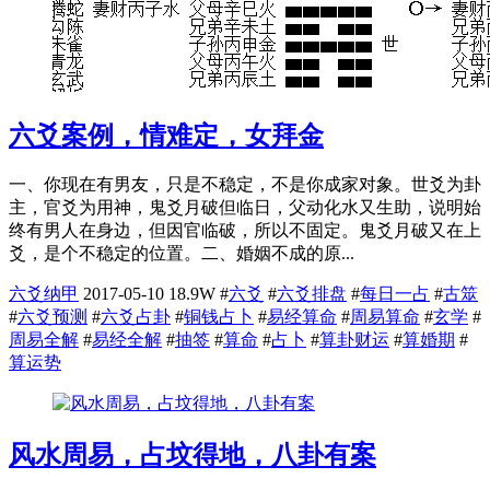
六爻案例，情难定，女拜金
一、你现在有男友，只是不稳定，不是你成家对象。世爻为卦
主，官爻为用神，鬼爻月破但临日，父动化水又生助，说明始
终有男人在身边，但因官临破，所以不固定。鬼爻月破又在上
爻，是个不稳定的位置。二、婚姻不成的原...
六爻纳甲
2017-05-10
18.9W
#
六爻
#
六爻排盘
#
每日一占
#
古筮
#
六爻预测
#
六爻占卦
#
铜钱占卜
#
易经算命
#
周易算命
#
玄学
#
周易全解
#
易经全解
#
抽签
#
算命
#
占卜
#
算卦财运
#
算婚期
#
算运势
风水周易，占坟得地，八卦有案