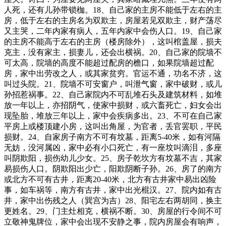
人死，还有儿孙带锁枷。18、自己家的主房不能低于左右的主
房，低于左右的主房名为双欺主，房屋若见双欺主，财产荡尽
又主哭，二年内家有病人，五年内家中会伤人口。19、自己家
的主房不能高于左右的主房（楼房除外），这叫棺盖屋，损夫
克主，没有家主，损妻儿，还会出横祸。20、自己家的院墙不
可太高，院墙的高度不能超过配房的檐口，如果院墙超过配
房，家中出劳改之人，或其家贫穷。官运不通，功名不济，这
叫过头院。21、院墙不可安窗户，叫泄气窗，家中破财，或儿
孙招惹祸事。22、自己家院内不可乱堆石头及建筑材料，如堆
放一年以上，亦招阴气，使家中损财，或六畜死亡，妇女会出
现坠胎，堆放三年以上，家中会疾病多出。23、不可在自己家
平房上或楼顶建小房，这叫出角屋，为官者，丢官罢职，平民
损财。24、自家房子南方不可有坟墓，距离5-40米，如有河隔
无妨，没河属凶，家中必有小口死亡，有一座坟叫滴泪，多座
叫阴欺阳，损伤幼儿少女。25、房子乾坎方有坟墓不吉，其家
易损伤人口。阴欺阳出少亡，阳欺阴断子孙。26、房了的南方
或北方不可有古井，距离20-40米，北方有古井家中易出凶险
事，如车祸等，南方有古井，家中出光棍汉。27、院内如有古
井，家中出伤残之人（巽宫为吉）28、阳宅左右两胡同，换主
更姓名。29、门主灶相克，横祸不断。30、房屋的行令间不可
立敬神鬼牌位，家中会出现不安静之事，院内房屋会有响声，