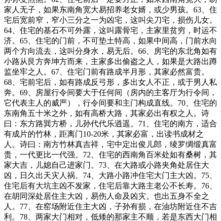
家人无子，如果东南角宽大易招养老女婿，或少男孩。63、住
宅后宽前窄，窄小三分之一为凶宅，这叫尖刀宅，损伤儿女。
64、住宅的基石不可外露，这叫露骨宅，主家里贫穷，时运不
济。65、住宅的门前，不可垫土特高，如果中间高，门前水向
两个方向流去，这叫分身水，易无后。66、房宅的东北角如有
小路从艮方奔坤方而来，主家多出偷盗之人，如果是大路出蹲
监坐牢之人。67、住宅门前有路成半月形，其家必然富贵。
68、宅前宅后，如有路成反弓形，多出女人不正，或于男人私
奔。69、房屋行令间要大于任何间（房内的主客厅为行令间，
它代表主人的威严），行令间要和主门构成直线。70、住宅的
东南角五十米之外，如有高桥大路，其家必出有权之人。诗
曰：东方路巽方桥，儿孙代代乐逍遥。71、住宅的南方，适合
有成片的竹林，距离门10-20米，其家必富，出读书成材之
人。诗曰：南方竹林真吉祥，宅中定出俊儿郎，绫罗绸缎真富
贵，一代更比一代强。72、住宅的西南角百米处如有桑树，其
家大吉，儿媳自己进家门。73、在大路或小路夹角处居住大
凶，日久出天灾人祸。74、大路小路冲住宅大门主大凶。75、
住宅后有大坑主凶不发家，住宅后靠大路主老公不长寿。76、
在胡同深处居住主大凶，易伤人命及凶灾。也出五身不全之
人。77、在窑场附近住主大凶，子孙有损，在油坊附近住不吉
利。78、两家大门相对，低矮的那家主不顺，若是东西大门相