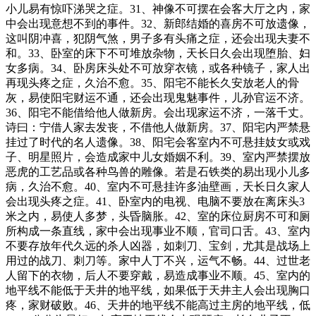
小儿易有惊吓涕哭之症。31、神像不可摆在会客大厅之内，家
中会出现意想不到的事件。32、新郎结婚的喜房不可放遗像，
这叫阴冲喜，犯阴气煞，男子多有头痛之症，还会出现夫妻不
和。33、卧室的床下不可堆放杂物，天长日久会出现堕胎、妇
女多病。34、卧房床头处不可放穿衣镜，或各种镜子，家人出
再现头疼之症，久治不愈。35、阳宅不能长久安放老人的骨
灰，易使阳宅财运不通，还会出现鬼魅事件，儿孙官运不济。
36、阳宅不能借给他人做新房。会出现家运不济，一落千丈。
诗曰：宁借人家去发丧，不借他人做新房。37、阳宅内严禁悬
挂过了时代的名人遗像。38、阳宅会客室内不可悬挂妓女或戏
子、明星照片，会造成家中儿女婚姻不利。39、室内严禁摆放
恶虎的工艺品或各种鸟兽的雕像。若是石铁类的易出现小儿多
病，久治不愈。40、室内不可悬挂许多油壁画，天长日久家人
会出现头疼之症。41、卧室内的电视、电脑不要放在离床头3
米之内，易使人多梦，头昏脑胀。42、室的床位厨房不可和厕
所构成一条直线，家中会出现事业不顺，官司口舌。43、室内
不要存放年代久远的杀人凶器，如刺刀、宝剑，尤其是战场上
用过的战刀、刺刀等。家中人丁不兴，运气不畅。44、过世老
人留下的衣物，后人不要穿戴，易造成事业不顺。45、室内的
地平线不能低于天井的地平线，如果低于天井主人会出现胸口
疼，家财破败。46、天井的地平线不能高过主房的地平线，低