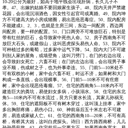
10-20公分为最好，如高于地平线会出现肝病，长久儿子不
孝。47、出嫁的姑娘不要回娘家生孩子。48、院内天井严禁建
花园，会出现沉溺酒色，因女性引起官司或离婚。49、院内坤
方不可建高大的小房或猪圈，易出恶疮恶毒症。50、院内配房
不能建成1、2、3，也就是主房三间，东边一间配房，西边两
间配房，要一样的配置。51、门口两旁不可堆放巨石，特别是
带有红丝的巨石，会导致家中死伤人命。52、房子西南角不可
放巨大石头，或建假山，这叫恶虎探头易伤人命。53、院内不
可种植过多的葡萄，过多家中运气下降。54、院内大门不可建
到别人家的屋角，或墙壁角，这叫刀劈门，在门的右边出现，
会导致妇女死亡，六畜不旺；在门的左边出现，会出现男子事
业不顺，伤成材之子，也为外事牵连。55、门前5—10米处不
可有双杈的小树，家中会六畜不旺，时运不济，如果树和大门
构成一条直线，会出现横事。56、门前5—10米不可有疙瘩
树，家中会出现恶疮毒瘤。57、住宅的西南角5—10米内不可
建造巨大的粪坑，易使妇女多病，小孩溺水。58、住宅的东北
角5—10米内不可有水流过，艮方只要水长流，其家儿孙祸无
休。59、住宅的遮阳板不可有树木穿过，这叫顶上挂孝，家中
多出胸部疼痛，易伤小口。60、神前庙后五十米左右不可建
房，易造成家破人亡。61、住宅的西南角10—20米，不可有高
桥，有桥其大凶，这叫白虎探头。诗曰：西方路西南桥，儿儿
孙孙受煎熬。62、住宅前后一定要方正，如果西南角宽大，易