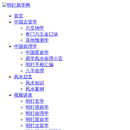
首页
中国古筮学
六爻纳甲
奇门六壬金口诀
其他预测学
中国命理学
中国星命学
易学风水命理小言
明灯手相汇编
八字命理
风水启玄
风水知识
风水案例
视频讲座
明灯玄学
明灯堪舆学
明灯命理学
明灯星命学
明灯古筮学