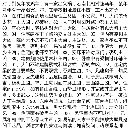
对，到兔年或鸡年，有一家出灾祸；若南北相对逢马年、鼠年
两年有一家遇灾。79、在学校旧址居住不吉，主不出才子。
80、在打过粮食的场地里居住主贫困，不发家。81、大门装饰
太花，主大凶，易破财。82、大门对烟囱对路冲都主大凶。
83、空心大树，老枯树对大门主大凶，住房近处有孤大树主大
凶。84、住宅建在丁子路的交叉处主大凶。85、院内有凉棚主
大凶：院内大小房不安门主大凶，主破财。86、家有孕妇不可
修房、建房，否则主凶，易造成孕妇流产。87、住宅大，住人
少主凶；住宅向北开窗不利。88、安床不许对屋门，否则主
凶。89、建房颠倒使用木料主凶。90、卧室中有梁横过床铺主
凶。91、大门不许建牌楼式和牌坊式，否则主凶。92、住宅内
梁的数目要单数，不要双数，否则主凶。93、凡建房子，切忌
先砌围墙，应先建房，后建院围墙。94、宅子房后栽榆树大
吉，杨树主凶。95、主宅四面有路主凶，三面路主凶。96、住
宅的正北方，如有群山高峰，山势成旗形，其家或其庄易出功
名，多出武员，这种山势叫令旗山。97、住宅艮方有井，破损
人丁主绝后。98、东南有凹坑，妇女命早倾；西南有凹坑，继
母到家中；东北有凹坑，男女淫乱行；西北有凹坑，老公败门
风。99、住宅家有破房主凶。100、民宅室内不可以挂与自己
属相相冲的工艺品或字画，如属鼠的人家中不能摆放大鹏展翅
的工艺品。谢谢大家的关注与阅读，如有疑问，请联系老师