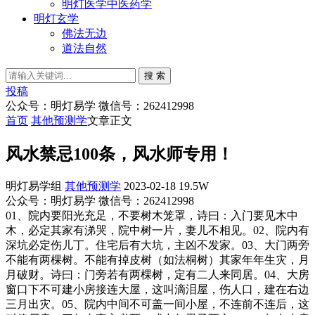
明灯医学中医药学
明灯玄学
佛法无边
道法自然
搜 索
投稿
公众号：明灯易学 微信号：262412998
首页
其他预测学
文章正文
风水禁忌100条，风水师专用！
明灯易学组
其他预测学
2023-02-18
19.5W
公众号：明灯易学 微信号：262412998
01、院内要阳光充足，不要树木笼罩，诗曰：入门要见木中
木，必定其家有涕哭，院中树一片，妻儿不相见。02、院内有
深坑必定伤儿丁。住宅后有大坑，主凶不发家。03、大门两旁
不能有两棵树。不能有掉皮树（如法桐树）其家年年生灾，月
月破财。诗曰：门旁若有两棵树，定有二人来同居。04、大房
窗口下不可建小房接连大屋，这叫滴泪屋，伤人口，建在右边
三月出灾。05、院内中间不可盖一间小屋，不连前不连后，这