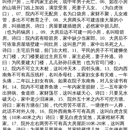
叫停尸房，三年内家主必死，或中年男子死亡。06、如在小房
的山墙开门凶上加凶，满堂受害，死妻子儿女。（为白虎张
口）。07、院内不可无配房，名为口袋房，家财不聚，儿女难
管，多出不可教育之子。08、大房两头不可建连接大屋的小
房，叫插翅房。诗曰：房屋要建插翅房，必然家中损儿郎。
（也为药锅房 ）。09、大房后边不可建一间小房，名叫暗箭
房。诗曰：院内若有暗箭房，家中缺少当家郎。10、大房后不
可依靠房屋墙壁建一间灶房，这叫悬尸房，家中出吊死之人。
诗曰：主宅后升烟，前门出大棺。11、平民的房子不可建狮坐
大门楼，大门楼要超过主房五年，家主必死，妻子外逃。诗
曰：为民要建大门楼，儿儿孙孙日夜愁（也为官司门楼）。
12、院内不可立大木桩，这叫冲天木，四邻头痛。13、院内西
南角不可有高压线杆，名叫杀母柱，其家妇女多有灾难，一年
头痛，二年以上妇女有病。如果在院子东南角，对儿女读书有
利。14、院内不可建养鱼塘，一年内家里损财，三―五年家中
出肺病、食道癌，家财荡尽，这叫水破天心。诗曰：只要见水
破天心，家中老少泪淋淋。15、院外五十米之内不可挖方塘。
诗曰：家有方塘在门前，代代劳苦不堪言。一塘便作一人葬，
此话不对外人传。16、院外西南角不可有高房，这叫白虎含笑
煞（10米-40米之内）诗曰：要见白虎含笑煞，其家棺材不离
家。17、院外左右两旁不可有高大房屋距10米-20米，这叫两
屋夹。诗曰：为屋要见两屋夹，其家暗藏埋儿煞。三年便有两