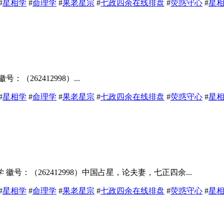
#
星相学
#
命理学
#
果老星宗
#
七政四余在线排盘
#
荧惑守心
#
星
62412998）...
#
星相学
#
命理学
#
果老星宗
#
七政四余在线排盘
#
荧惑守心
#
星
：（262412998）中国占星，论夫妻，七正四余...
#
星相学
#
命理学
#
果老星宗
#
七政四余在线排盘
#
荧惑守心
#
星