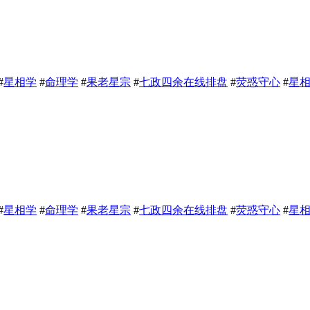
#
星相学
#
命理学
#
果老星宗
#
七政四余在线排盘
#
荧惑守心
#
星
#
星相学
#
命理学
#
果老星宗
#
七政四余在线排盘
#
荧惑守心
#
星