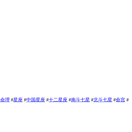
相命理
#
星座
#
中国星座
#
十二星座
#
南斗七星
#
北斗七星
#
命宫
#