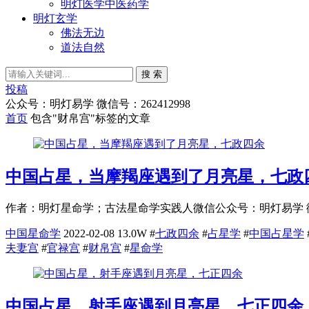
明灯医学中医药学
明灯玄学
佛法无边
道法自然
搜 索
投稿
公众号：明灯易学 微信号：262412998
首页
包含"财帛宫"标签的文章
中国占星，当摩羯座遇到了月亮星，七政
作者：明灯星命学；古法星命学实践人微信公众号：明灯易学 徽号：（2
中国星命学
2022-02-08
13.0W
#
七政四余
#
占星学
#
中国占星学
夫妻宫
#
官禄宫
#
财帛宫
#
星命学
中国占星，射手座遇到月亮星，七正四余