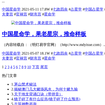
...
中国星命学
2021-05-11
17.8W
#
七政四余
#
占星学
#
中国占星学
夫妻宫
#
官禄宫
#
财帛宫
#
星命学
中国星命学，果老星宗，推命样板
（内容转载自：（明灯易学官网）（http://www.mdyixue.com）..
中国星命学
2021-05-07
18.1W
#
七政四余
#
占星学
#
中国占星学
夫妻宫
#
官禄宫
#
财帛宫
#
星命学
1
2
3
4
5
6
7
8
9
10
下页
尾页
热门文章
1.
茅山禁术秘法
2.
揭秘澳门几大赌场风水，为何十赌九输
3.
天干地支背诵口诀（带拼音）
4.
镜子碎了有什么征兆(镜子碎了什么预兆)
5.
古筮神数咨询