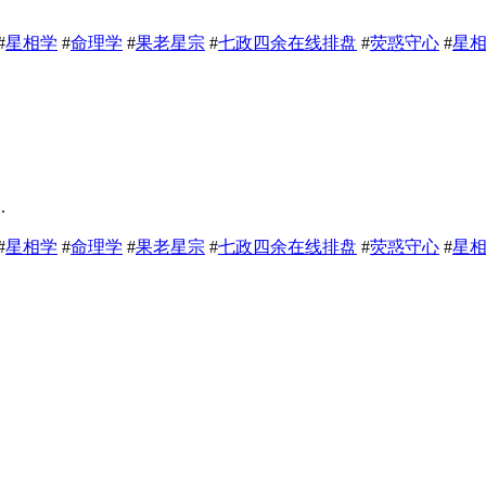
#
星相学
#
命理学
#
果老星宗
#
七政四余在线排盘
#
荧惑守心
#
星
.
#
星相学
#
命理学
#
果老星宗
#
七政四余在线排盘
#
荧惑守心
#
星