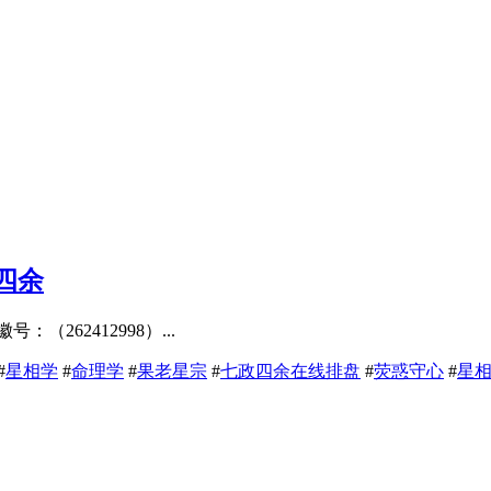
四余
62412998）...
#
星相学
#
命理学
#
果老星宗
#
七政四余在线排盘
#
荧惑守心
#
星