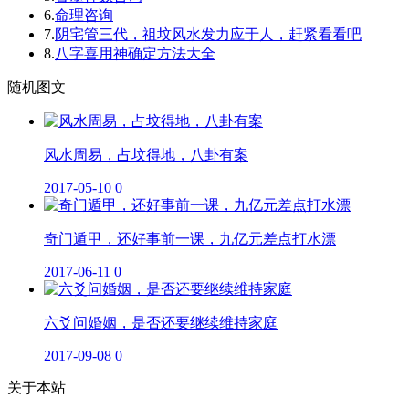
6.
命理咨询
7.
阴宅管三代，祖坟风水发力应于人，赶紧看看吧
8.
八字喜用神确定方法大全
随机图文
风水周易，占坟得地，八卦有案
2017-05-10
0
奇门遁甲，还好事前一课，九亿元差点打水漂
2017-06-11
0
六爻问婚姻，是否还要继续维持家庭
2017-09-08
0
关于本站