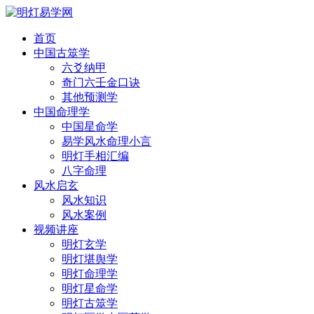
首页
中国古筮学
六爻纳甲
奇门六壬金口诀
其他预测学
中国命理学
中国星命学
易学风水命理小言
明灯手相汇编
八字命理
风水启玄
风水知识
风水案例
视频讲座
明灯玄学
明灯堪舆学
明灯命理学
明灯星命学
明灯古筮学