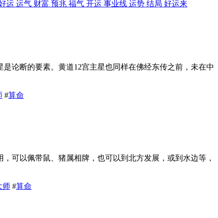
好运 运气 财富 预兆 福气 开运 事业线 运势 结局 好运来
星是论断的要素。黄道12宫主星也同样在佛经东传之前，未在中
师
#
算命
用，可以佩带鼠、猪属相牌，也可以到北方发展，或到水边等，
大师
#
算命