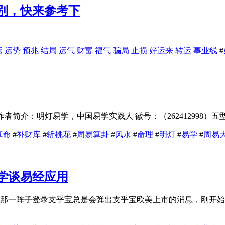
别，快来参考下
 运势 预兆 结局 运气 财富 福气 骗局 止损 好运来 转运 事业线
#
.com）作者简介：明灯易学，中国易学实践人 徽号：（262412998
算命
#
补财库
#
斩桃花
#
周易算卦
#
风水
#
命理
#
明灯
#
易学
#
周易
学谈易经应用
的，那一阵子登录支乎宝总是会弹出支乎宝欧美上市的消息，刚开