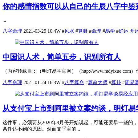
你的感情指数可以从自己的生辰八字中鉴
...
八字命理
2021-03-25
10.4W
#
风水
#
算卦
#
命理
#
易学
#
好运 开运
中国识人术，简单五步，识别所有人
（内容转载自：（明灯易学官网）（http://www.mdyixue
八字命理
2021-01-24
16.3W
#
八字算命
#
算命大师
#
算卦
#
周易
从支付宝上市到阿里被立案约谈，明灯易
这件事，必须要从2020年9月份开始说起，可能还要早一些
条件达不到的原因。然而支乎宝的...