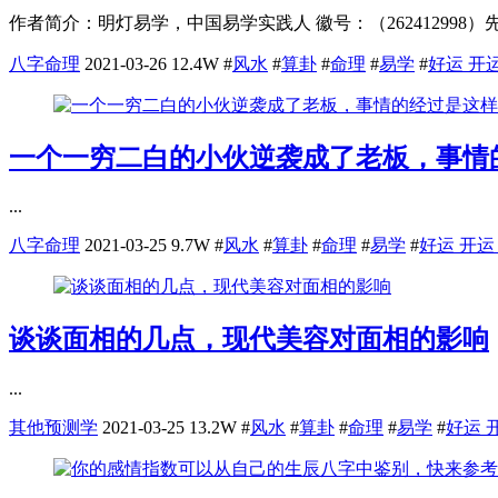
作者简介：明灯易学，中国易学实践人 徽号：（26241299
八字命理
2021-03-26
12.4W
#
风水
#
算卦
#
命理
#
易学
#
好运 开运
一个一穷二白的小伙逆袭成了老板，事情
...
八字命理
2021-03-25
9.7W
#
风水
#
算卦
#
命理
#
易学
#
好运 开运
谈谈面相的几点，现代美容对面相的影响
...
其他预测学
2021-03-25
13.2W
#
风水
#
算卦
#
命理
#
易学
#
好运 