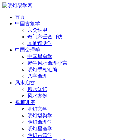
首页
中国古筮学
六爻纳甲
奇门六壬金口诀
其他预测学
中国命理学
中国星命学
易学风水命理小言
明灯手相汇编
八字命理
风水启玄
风水知识
风水案例
视频讲座
明灯玄学
明灯堪舆学
明灯命理学
明灯星命学
明灯古筮学