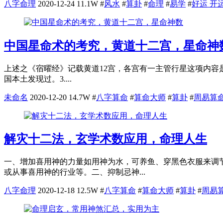
八字命理
2020-12-24
11.1W
#
风水
#
算卦
#
命理
#
易学
#
好运 开运
中国星命术的考究，黄道十二宫，星命神
上述之《宿曜经》记载黄道12宫，各宫有一主管行星这项内容
国本土发现过。3....
未命名
2020-12-20
14.7W
#
八字算命
#
算命大师
#
算卦
#
周易算
解灾十二法，玄学术数应用，命理人生
一、增加喜用神的力量如用神为水，可养鱼、穿黑色衣服来调
或从事喜用神的行业等。二、抑制忌神...
八字命理
2020-12-18
12.5W
#
八字算命
#
算命大师
#
算卦
#
周易