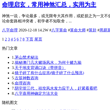
命理启玄，常用神煞汇总，实用为主
神煞一说，争论最多，或无限夸大其作用，或贬损之为一文不
论命套路相冲突者，初学者不知取舍，...
八字命理
2020-12-18
14.2W
#
八字算命
#
算命大师
#
算卦
#
周易
1
2
3
4
5
6
7
8
下页
尾页
热门文章
1.
茅山禁术秘法
2.
揭秘澳门几大赌场风水，为何十赌九输
3.
天干地支背诵口诀（带拼音）
4.
镜子碎了有什么征兆(镜子碎了什么预兆)
5.
古筮神数咨询
6.
命理咨询
7.
阴宅管三代，祖坟风水发力应于人，赶紧看看吧
8.
八字喜用神确定方法大全
随机图文