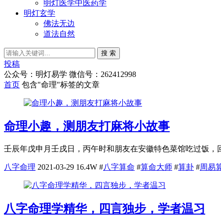
明灯医学中医药学
明灯玄学
佛法无边
道法自然
搜 索
投稿
公众号：明灯易学 微信号：262412998
首页
包含"命理"标签的文章
命理小趣，测朋友打麻将小故事
壬辰年戊申月壬戌日，丙午时和朋友在安徽特色菜馆吃过饭，回
八字命理
2021-03-29
16.4W
#
八字算命
#
算命大师
#
算卦
#
周易
八字命理学精华，四言独步，学者温习