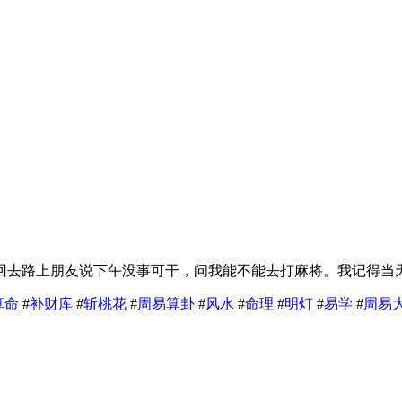
去路上朋友说下午没事可干，问我能不能去打麻将。我记得当天是
算命
#
补财库
#
斩桃花
#
周易算卦
#
风水
#
命理
#
明灯
#
易学
#
周易