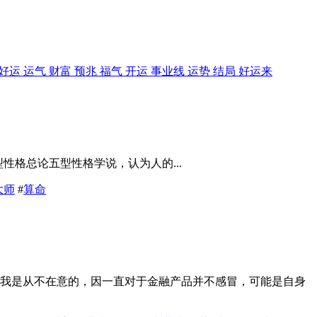
好运 运气 财富 预兆 福气 开运 事业线 运势 结局 好运来
）五型性格总论五型性格学说，认为人的...
大师
#
算命
始我是从不在意的，因一直对于金融产品并不感冒，可能是自身