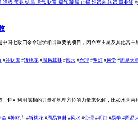
 运势 预兆 结局 运气 财富 福气 骗局 止损 好运来 转运 事业线
#
数
是中国七政四余命理学相当重要的项目，因命宫主星及其他宫主
命
#
补财库
#
斩桃花
#
周易算卦
#
风水
#
命理
#
明灯
#
易学
#
周易大
节。也可利用属相的力量和地理方位的力量来化解．比如水为喜
算命
#
补财库
#
斩桃花
#
周易算卦
#
风水
#
命理
#
明灯
#
易学
#
周易