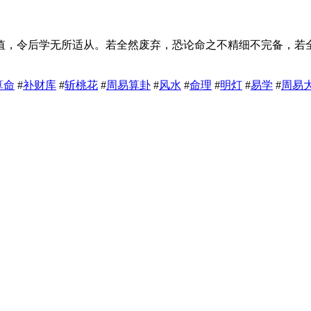
值，令后学无所适从。若全然废弃，恐论命之不精细不完备，若
算命
#
补财库
#
斩桃花
#
周易算卦
#
风水
#
命理
#
明灯
#
易学
#
周易