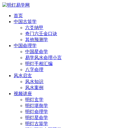
首页
中国古筮学
六爻纳甲
奇门六壬金口诀
其他预测学
中国命理学
中国星命学
易学风水命理小言
明灯手相汇编
八字命理
风水启玄
风水知识
风水案例
视频讲座
明灯玄学
明灯堪舆学
明灯命理学
明灯星命学
明灯古筮学