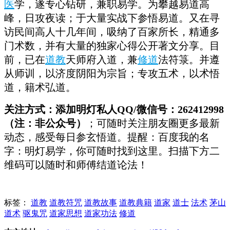
医
学，遂专心钻研，兼职易学。为攀越易道高
峰，日攻夜读；于大量实战下参悟易道。又在寻
访民间高人十几年间，吸纳了百家所长，精通多
门术数，并有大量的独家心得公开著文分享。目
前，已在
道教
天师府入道，兼
修道
法符箓。并遵
从师训，以济度阴阳为宗旨；专攻五术，以术悟
道，籍术弘道。
关注方式：添加明灯私人QQ/微信号：262412998
（注：非公众号）
；可随时关注朋友圈更多最新
动态，感受每日参玄悟道。提醒：百度我的名
字：明灯易学，你可随时找到这里。扫描下方二
维码可以随时和师傅结道论法！
标签：
道教
道教符咒
道教故事
道教典籍
道家
道士
法术
茅山
道术
驱鬼咒
道家思想
道家功法
修道