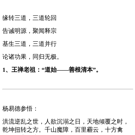
缘转三道，三道轮回
告诫明源，聚闻释宗
基生三道，三道并行
论诸功果，同归无极。
1
、王禅老祖：“道始——善根清本”。
杨易德参悟：
洪流逆乱之世，人欲沉溺之日，天地倾覆之时，
乾坤扭转之方。千山魔障，百里霾云，十方禽