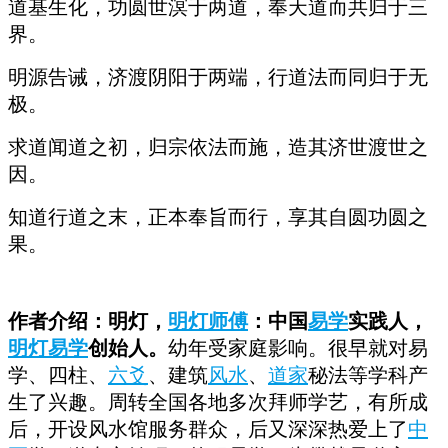
道基生化，功圆世溟于两道，奉天道而共归于三
界。
明源告诫，济渡阴阳于两端，行道法而同归于无
极。
求道闻道之初，归宗依法而施，造其济世渡世之
因。
知道行道之末，正本奉旨而行，享其自圆功圆之
果。
作者介绍：明灯，
明灯师傅
：中国
易学
实践人，
明灯易学
创始人。
幼年受家庭影响。很早就对易
学、四柱、
六爻
、建筑
风水
、
道家
秘法等学科产
生了兴趣。周转全国各地多次拜师学艺，有所成
后，开设风水馆服务群众，后又深深热爱上了
中