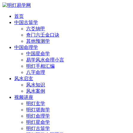
首页
中国古筮学
六爻纳甲
奇门六壬金口诀
其他预测学
中国命理学
中国星命学
易学风水命理小言
明灯手相汇编
八字命理
风水启玄
风水知识
风水案例
视频讲座
明灯玄学
明灯堪舆学
明灯命理学
明灯星命学
明灯古筮学