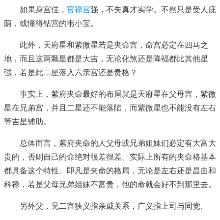
如果身宫佳，
官禄宫
强，不失真才实学。不然只是受人庇
荫，或懂得钻营的韦小宝。
此外，天府星和紫微星若是夹命宫，命宫必定在四马之
地，而且这两颗星都是大吉，无论化煞还是降福都比其他星
强，若是此二星落入六亲宫还是贵格？
事实上，紫府夹命最好的布局就是天府星在父母宫，紫微
星在兄弟宫，并且二星还不能落陷，而紫微星也不能没有左右
等吉星辅助。
总体而言，紫府夹命的人父母或兄弟姐妹们必定有大富大
贵的，否则自己的命绝对很差很差。实际上所有的夹命格基本
都具备这个特性。即凡是夹命的格局，无论是左右还是昌曲和
科禄，若是父母兄弟姐妹不富贵，他的命就会好不到那里去。
另外父，兄二宫狭义指亲戚关系，广义指上司与同党.