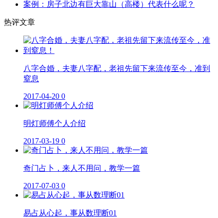
案例：房子北边有巨大靠山（高楼）代表什么呢？
热评文章
八字合婚，夫妻八字配，老祖先留下来流传至今，准到
窒息
2017-04-20
0
明灯师傅个人介绍
2017-03-19
0
奇门占卜，来人不用问，教学一篇
2017-07-03
0
易占从心起，事从数理断01