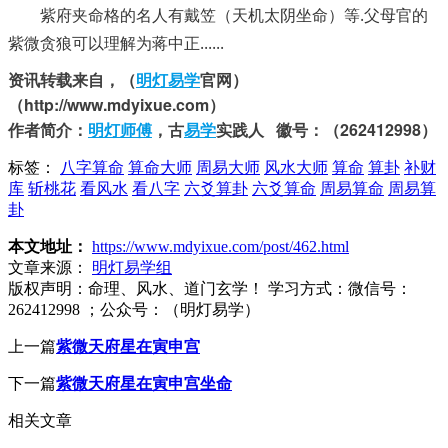
紫府夹命格的名人有戴笠（天机太阴坐命）等.父母官的
紫微贪狼可以理解为蒋中正......
资讯转载来自，（
明灯易学
官网）
（http://www.mdyixue.com）
作者简介：
明灯师傅
，古
易学
实践人 徽号：（262412998）
标签：
八字算命
算命大师
周易大师
风水大师
算命
算卦
补财
库
斩桃花
看风水
看八字
六爻算卦
六爻算命
周易算命
周易算
卦
本文地址：
https://www.mdyixue.com/post/462.html
文章来源：
明灯易学组
版权声明：
命理、风水、道门玄学！ 学习方式：微信号：
262412998 ；公众号：（明灯易学）
上一篇
紫微天府星在寅申宫
下一篇
紫微天府星在寅申宫坐命
相关文章