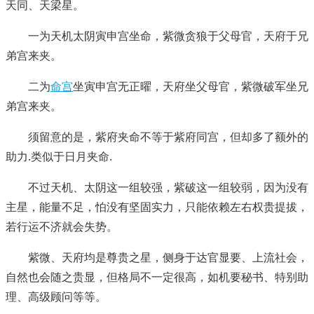
天同、天梁星。
一为天机太阴寅申宫坐命，紫微贪狼于父母官，天府于兄
弟宫来夹。
二为
命宫
坐寅申宫无正曜，天府坐父母官，紫微破军坐兄
弟宫来夹。
须留意的是，紫府夹命不等于紫府同宫，但却多了额外的
助力.类似于日月夹命.
不过天机、太阴这一组较强，紫破这一组较弱，因为没有
主星，能量不足，怕没有坚固实力，只能依赖左右权贵提拔，
若行运不济就会失势。
紫微、天府均是尊贵之星，侧身于达官显要、上流社会，
自然也会随之贵显，但格局不一定很高，如机要秘书、特别助
理、高级顾问等等。