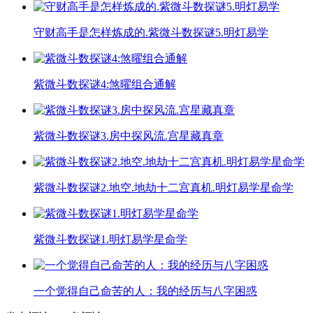
守财高手是怎样炼成的.紫微斗数探谜5.明灯易学
​紫微斗数探谜4:煞曜组合通解
紫微斗数探谜3.房中探风流.宫星藏真章
紫微斗数探谜2.地空.地劫十二宫真机.明灯易学星命学
紫微斗数探谜1.明灯易学星命学
一个觉得自己命苦的人：我的经历与八字困惑