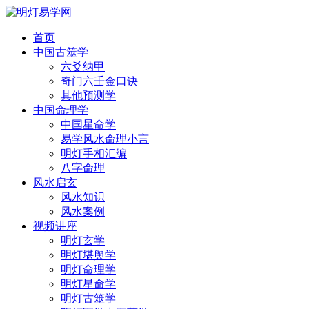
首页
中国古筮学
六爻纳甲
奇门六壬金口诀
其他预测学
中国命理学
中国星命学
易学风水命理小言
明灯手相汇编
八字命理
风水启玄
风水知识
风水案例
视频讲座
明灯玄学
明灯堪舆学
明灯命理学
明灯星命学
明灯古筮学