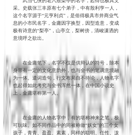
　　武当七侠的老六殷梨亭的名字，起得也极具文
采。史载张三丰原有七个弟子，中有殷利亨一人，
这个名字源于
“元亨利贞”，是俗得极具市井商业气
息的小市民名字，金庸因字换型，因型造意，变成
极有诗意的“梨亭”，山亭立，梨树傍，清峻潇洒的
意境呼之欲出。
　　在金庸笔下，名字不仅是供辩认的符号，除本
身带有一定的文化意韵外，也与全书的笔调意境融
为一体。遣词造句，行文布局自不待论，人物名字
也起得如此考究与全书浑然一体，在中国小说史
上，金庸堪称第一人。
　　在金庸的人物名字中，有的堪称神来之笔，极
可玩味。如不同作品中的同被称做
“妖女”的三个女
孩子，青青、盈盈、素素，同样的聪明、任性、泼