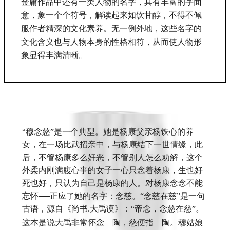
金庸作品中还有一类人物的名字，具有丰富的字面
意，象一个个符号，解读起来如饮甘醇，不得不佩
服作者精深的文化素养。无一例外地，这些名字的
文化含义也与人物本身的性格相符，从而使人物形
象显得丰满清晰。
“穆念慈”是一个典型。她是杨康父亲杨铁心的养
女，在一场比武招亲中，与杨康结下一世情缘，此
后，不管杨康多么奸恶，不管别人怎么劝解，这个
外柔内刚满腹心事的女子一心只念着杨康，生也好
死也好，只认为自己是杨康的人。对杨康念念不能
忘怀──正应了她的名字：念慈。“念慈在慈”是一句
古语，源自《尚书
大禹谟》：“帝念，念慈在慈”。
.
这本是说大禹非常怀念　陶，慈便指　陶。穆姑娘