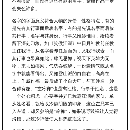
不着痕迹。而没有这些有趣的名字，金庸作品一定
会失色许多。
名字的字面意义符合人物的身份、性格特点，有的
是先有其行事而后表名字，有的是先说名字而后叙
其行事，名字与其身份、行事又惟妙惟肖，给读者
留下深刻印象。如《笑傲江湖》中日月神教前任教
主任我行，从名字看即任意而为，又我行我素，而
其行事也果真如此，肆无忌惮，视天下英雄为无
物，来去如疾风，气势吞鲸鲵，一份豪情气慨从名
字中就能看得出。又如雪山派的白自在，高高在
上，作威作福，最后成了个自大狂，与其姓名，妙
合得有趣。
“左冷禅”也是寓性格、行事于姓名，这是
一个处心积虑一心要吞并异已称霸江湖的家伙。单
从姓名看，就给以冷僻阴险的印象，这位左兄本已
入左道，却又参的是“冷禅”，如果说野狐禅让人觉得
滑稽，那这冷禅便使人起鸡皮疙瘩了。