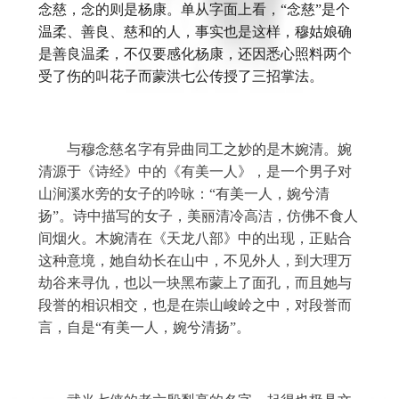
念慈，念的则是杨康。单从字面上看，“念慈”是个
温柔、善良、慈和的人，事实也是这样，穆姑娘确
是善良温柔，不仅要感化杨康，还因悉心照料两个
受了伤的叫花子而蒙洪七公传授了三招掌法。
　　与穆念慈名字有异曲同工之妙的是木婉清。婉
清源于《诗经》中的《有美一人》，是一个男子对
山涧溪水旁的女子的吟咏：
“有美一人，婉兮清
扬”。诗中描写的女子，美丽清冷高洁，仿佛不食人
间烟火。木婉清在《天龙八部》中的出现，正贴合
这种意境，她自幼长在山中，不见外人，到大理万
劫谷来寻仇，也以一块黑布蒙上了面孔，而且她与
段誉的相识相交，也是在崇山峻岭之中，对段誉而
言，自是“有美一人，婉兮清扬”。