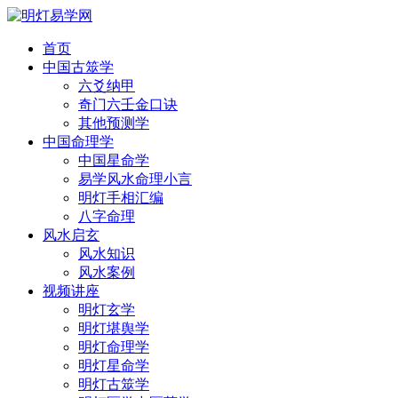
首页
中国古筮学
六爻纳甲
奇门六壬金口诀
其他预测学
中国命理学
中国星命学
易学风水命理小言
明灯手相汇编
八字命理
风水启玄
风水知识
风水案例
视频讲座
明灯玄学
明灯堪舆学
明灯命理学
明灯星命学
明灯古筮学