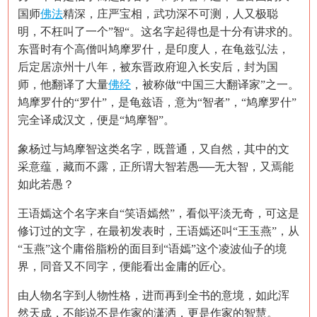
国师
佛法
精深，庄严宝相，武功深不可测，人又极聪
明，不枉叫了一个
”智“。这名字起得也是十分有讲求的。
东晋时有个高僧叫鸠摩罗什，是印度人，在龟兹弘法，
后定居凉州十八年，被东晋政府迎入长安后，封为国
师，他翻译了大量
佛经
，被称做“中国三大翻译家”之一。
鸠摩罗什的“罗什”，是龟兹语，意为“智者”，“鸠摩罗什”
完全译成汉文，便是“鸠摩智”。
象杨过与鸠摩智这类名字，既普通，又自然，其中的文
采意蕴，藏而不露，正所谓大智若愚
──无大智，又焉能
如此若愚？
王语嫣这个名字来自
“笑语嫣然”，看似平淡无奇，可这是
修订过的文字，在最初发表时，王语嫣还叫“王玉燕”，从
“玉燕”这个庸俗脂粉的面目到“语嫣”这个凌波仙子的境
界，同音又不同字，便能看出金庸的匠心。
由人物名字到人物性格，进而再到全书的意境，如此浑
然天成，不能说不是作家的潇洒，更是作家的智慧。