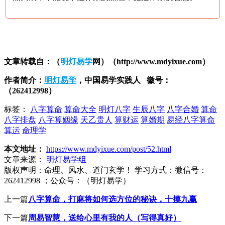
文章转载自：（
明灯易学
网）（http://www.mdyixue.com）
作者简介：
明灯
易学
，中国易学实践人 徽号：
（262412998）
标签：
八字算命
算命大全
明灯八字
生辰八字
八字合婚
算命
八字排盘
八字算姻缘
天乙贵人
算财运
算婚期
易经八字算命
算运
命理学
本文地址：
https://www.mdyixue.com/post/52.html
文章来源：
明灯易学组
版权声明：
命理、风水、道门玄学！ 学习方式：微信号：
262412998 ；公众号：（明灯易学）
上一篇
八字算命，打麻将如何选方位的秘诀，十摸九赢
下一篇
周易智慧，送给心里有我的人（写得真好）