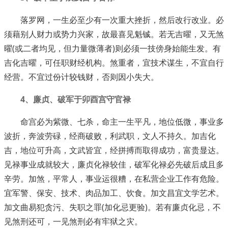
落罗网，一生必至少有一次重大挫折，然后改行改业。必
须藉别人财力或势力兴家，故最喜见魁铖。若无吉曜，又无煞
曜(或二者均见，但力量微薄者)则必须一技傍身始能生发。有
吉化吉曜，可任职财经机构。煞重者，宜技术谋生，不宜自行
经营。不宜过份计较钱财，否则因小失大。
4、廉贞、破军于卯酉宫守官禄
命宫必为紫微、七杀，命主一生平凡，地位低微，事业多
波折，奔波劳碌，经商破败，利武职，文人不持久。加吉化
吉，地位可升高，文武皆宜，经拼搏而取得成功，富贵显达。
见禄事业成就较大，廉贞化禄较佳，破军化禄必先破后成且多
辛劳。加煞，平常人，事业运很糟，在私营企业工作有危险。
宜军警、保安、技术、肉品加工、饮食。加文昌宜文学艺术。
加文曲易犯贪污、失职之罪(加化忌更验)。若有廉贞化忌，不
见煞刑还可，一见煞刑必有牢狱之灾。