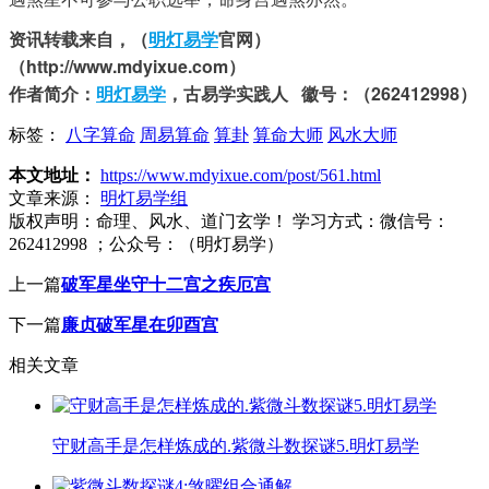
资讯转载来自，（
明灯易学
官网）
（http://www.mdyixue.com）
作者简介：
明灯
易学
，古易学实践人 徽号：（262412998）
标签：
八字算命
周易算命
算卦
算命大师
风水大师
本文地址：
https://www.mdyixue.com/post/561.html
文章来源：
明灯易学组
版权声明：
命理、风水、道门玄学！ 学习方式：微信号：
262412998 ；公众号：（明灯易学）
上一篇
破军星坐守十二宫之疾厄宫
下一篇
廉贞破军星在卯酉宫
相关文章
守财高手是怎样炼成的.紫微斗数探谜5.明灯易学