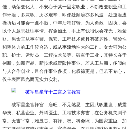
佳，动荡变化大，不安心于某一固定职业，不断改变职业和工
作环境，多兼职，历尽艰辛，即使处顺境亦多风波，处逆境遭
挫折后可能会一蹶不振，中年后稍好转。为人勇敢，固执，喜
以个人意志处理事情。挥金如土，手上有钱很快会花光，难聚
财。男命宜从事军警、保安、工程技术或具有破坏性、冒险性
和耗体力的工作较合适，或从事流动性大的工作。女命可为公
职、护士、运动员、工程技术员等。破军于工业，其特长在于
创新，如新产品、新技术或冒险性事业。若从工从商，多倾向
与人合作创业，且合作事业多项，化权禄更是，但若不专心，
仅主表面风光而无实力实利。
破军星坐官禄宫，庙旺，不见煞忌，主因武职显发，威震
华夷。私营企业、外科医生、工程技术亦吉，在公务机关则平
常。无吉平常，难显贵。有禄、权、科会照，为国家重臣。加
左右魁钺禄存或化吉守照，富贵双全，在武职和财经界都可以