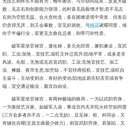
无技艺则终生不能有为，晚年困苦。与空劫同或夹，反复大破
败，见左右则创新能力很强，此时喜见昌曲增才智;若不见左
右则为空想无益。会火贪铃贪，多在困难逆境中突发，但发后
仍贪得无厌，则又会暴败，宜见好就收。与
桃花
诸曜同度，倾
向于半偏行业，若更见文曲化忌者，则带巧诈性质。
破军星坐官禄宫，逢化禄，多元化经营，兼职兼业，宜武
职、工业;加煞，宜技艺;庙旺主外迁高升;陷地平常，或多是非
风波。化权，无煞或见吉宜武职、工业;见煞宜技艺、加工
业、摊贩、夜市生意;加空劫，不宜经商投机，宜技艺;庙旺自
主奋斗，主动变则吉，有好的变动;陷地反易失职丢官或有争
端，宜交通运输业，最宜自由业。
破军星坐官禄宫，有两种极端的格局，一为以武职劳身，
一为靠技艺兴家。如破军入庙，事业宫内无羊陀火铃空劫同度
(三方会多者亦不吉，一二点无妨)，且见禄、权、科同会，又
有辅佐吉曜(文昌文曲最少效力)，则宜武职劳身。若落陷，又