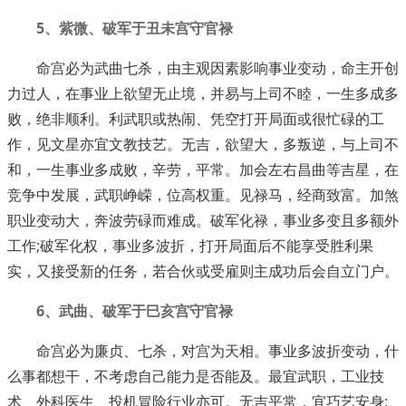
5、紫微、破军于丑未宫守官禄
命宫必为武曲七杀，由主观因素影响事业变动，命主开创
力过人，在事业上欲望无止境，并易与上司不睦，一生多成多
败，绝非顺利。利武职或热闹、凭空打开局面或很忙碌的工
作，见文星亦宜文教技艺。无吉，欲望大，多叛逆，与上司不
和，一生事业多成败，辛劳，平常。加会左右昌曲等吉星，在
竞争中发展，武职峥嵘，位高权重。见禄马，经商致富。加煞
职业变动大，奔波劳碌而难成。破军化禄，事业多变且多额外
工作;破军化权，事业多波折，打开局面后不能享受胜利果
实，又接受新的任务，若合伙或受雇则主成功后会自立门户。
6、武曲、破军于巳亥宫守官禄
命宫必为廉贞、七杀，对宫为天相。事业多波折变动，什
么事都想干，不考虑自己能力是否能及。最宜武职，工业技
术、外科医生、投机冒险行业亦可。无吉平常，宜巧艺安身;