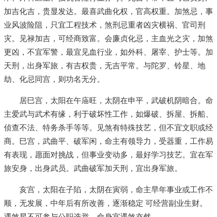
加吉化吉，贵显发达。最喜武曲化权，官高权重。加煞忌，事
业风波险阻，只宜工程技术，煞刑忌重者凶灾横祸、官司刑
灾。见禄加吉，可经商致富。会廉贞化忌，主血光之灾，加煞
更凶，不宜军警，最宜见血行业，如外科、屠宰、护士等。加
天刑，出身军旅，有吉权贵，无吉平常。与陀罗、铃星、地
劫、化忌同宫，则功名无分。
居巳宫，太阳在午庙旺，太阴在申平，武破机阴暗合。命
主爱武与武术有缘，利于破坏性工作，如爆破、拆屋、拆船、
侦查不法、特务杀手等等。见煞有特殊技艺，但不宜文职或经
商。巳宫，武曲平、破军闲，命主有领导力，受器重，工作易
有表现，愿面对挑战，但事业变动多，最好学习技艺。宜在军
旅安身，出身武员。武曲破军加天刑，宜出身军旅。
亥宫，太阳在子陷，太阴在寅弱，命主早年事业或工作不
顺，无发展，中年后有所改善，逐渐稳定 可经营副业生财。
遇煞星不可参与公职选举，命身宫遇煞亦然。