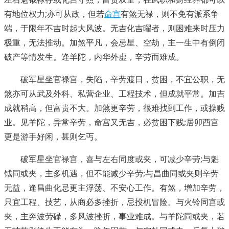
有地位权力;亦可从政，但若
命宫
有煞无禄，则不免有派系争
端，于限年不吉时起大风波。无吉化吉曜者，则困难来时压力
极重，无法推动。加煞平凡，会忌星、空劫，主一生中有倒闭
破产等情发生。逢羊陀，内华外虚，辛劳而难成。
破军星坐官禄宫，失陷，辛劳渡日，贫困，不宜公职，无
煞亦可从武及外科、私营企业、工程技术，但成就平常。加吉
成就稍高，但富贵不大。加煞更辛劳，很难找到工作，或操贱
业。见羊陀，异常辛劳，命宫又无吉，必贫困下贱;居卯酉宫
更是游手好闲，甚则乞丐。
破军星坐官禄宫，喜与左右同度或夹，可减少辛劳;与魁
钺同或夹，主多机遇，但不能减少辛劳;与昌曲同或夹则辛劳
无益，逢昌曲化忌更主浮荡、不安心工作。有煞，增加辛劳，
只宜工程、技艺，从商必多挫折，忌投机冒险。与火铃同宫或
夹，主奔波劳碌，多风波挫折，事业难成。与羊陀同或夹，若