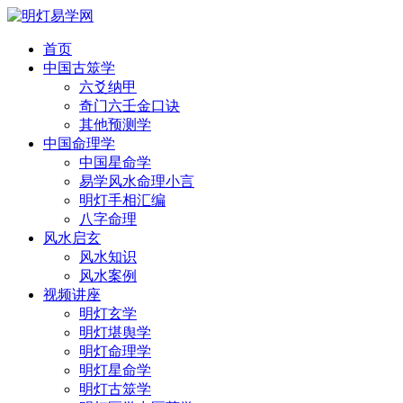
首页
中国古筮学
六爻纳甲
奇门六壬金口诀
其他预测学
中国命理学
中国星命学
易学风水命理小言
明灯手相汇编
八字命理
风水启玄
风水知识
风水案例
视频讲座
明灯玄学
明灯堪舆学
明灯命理学
明灯星命学
明灯古筮学