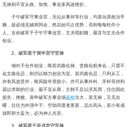
无禄则不宜从政。加煞，事业多风波挫折。
子午破军守事业宫，无论从事何等行业，均喜玩弄政治手
腕，故必须见辅弼同会，然后始可占优势，否则每每枉作小
人。女命破军于子午守事业宫，主夫唱妇随，最宜与丈夫合作
创业。
2、破军星于寅申宫守官禄
倾向于合作创业，唯若武曲化禄、贪狼化权来会，只需不
会文曲化忌，则仍以独力创业为宜。若武曲化忌，只利从工，
亦有风波意外，唯风险毕竟较小。亦可从事外科、牙科等持利
器以求助的行业。最不宜从商，主财不足以济其用，往往因此
损失，挫败。寅申破军主事业场
面相
当大，若无禄，又无吉
曜，往往为外强中干。空劫同度者更甚，忌出风头，若小有成
就即胆大妄为，必为神人共弃。
3、破军星于辰戌宫守官禄