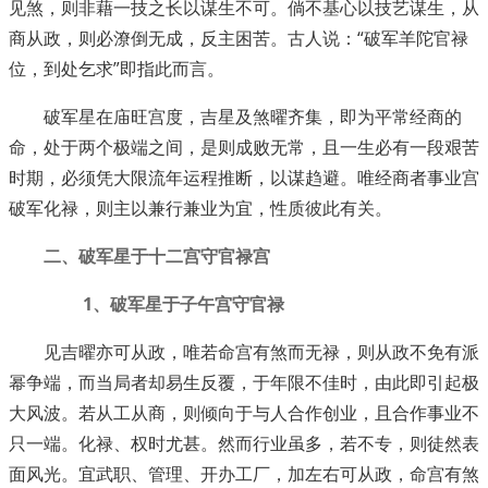
见煞，则非藉一技之长以谋生不可。倘不基心以技艺谋生，从
商从政，则必潦倒无成，反主困苦。古人说：“破军羊陀官禄
位，到处乞求”即指此而言。
破军星在庙旺宫度，吉星及煞曜齐集，即为平常经商的
命，处于两个极端之间，是则成败无常，且一生必有一段艰苦
时期，必须凭大限流年运程推断，以谋趋避。唯经商者事业宫
破军化禄，则主以兼行兼业为宜，性质彼此有关。
二、破军星于十二宫守官禄宫
1、破军星于子午宫守官禄
见吉曜亦可从政，唯若命宫有煞而无禄，则从政不免有派
幂争端，而当局者却易生反覆，于年限不佳时，由此即引起极
大风波。若从工从商，则倾向于与人合作创业，且合作事业不
只一端。化禄、权时尤甚。然而行业虽多，若不专，则徒然表
面风光。宜武职、管理、开办工厂，加左右可从政，命宫有煞