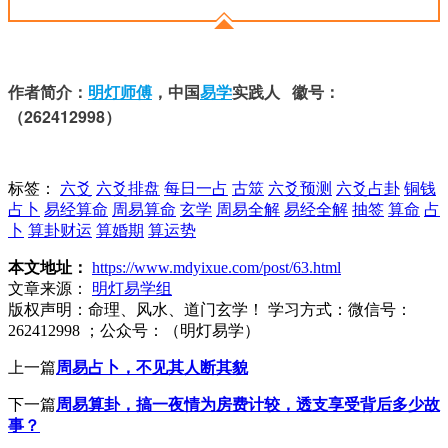
作者简介：
明灯师傅
，中国
易学
实践人   徽号：
（262412998）
标签：
六爻
六爻排盘
每日一占
古筮
六爻预测
六爻占卦
铜钱
占卜
易经算命
周易算命
玄学
周易全解
易经全解
抽签
算命
占
卜
算卦财运
算婚期
算运势
本文地址：
https://www.mdyixue.com/post/63.html
文章来源：
明灯易学组
版权声明：
命理、风水、道门玄学！ 学习方式：微信号：
262412998 ；公众号：（明灯易学）
上一篇
周易占卜，不见其人断其貌
下一篇
周易算卦，搞一夜情为房费计较，透支享受背后多少故
事？