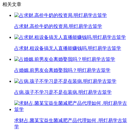
相关文章
占求财.高价牛奶的投资局.明灯易学古筮学
占求财.租设备搞无人直播能赚钱吗.明灯易学古筮学
占婚姻.前男友会离婚娶我吗？明灯易学古筮学
占病.孩子不学习是不是在装病.明灯易学古筮学
求财占.菌某宝益生菌减肥产品代理如何 .明灯易学古筮
学