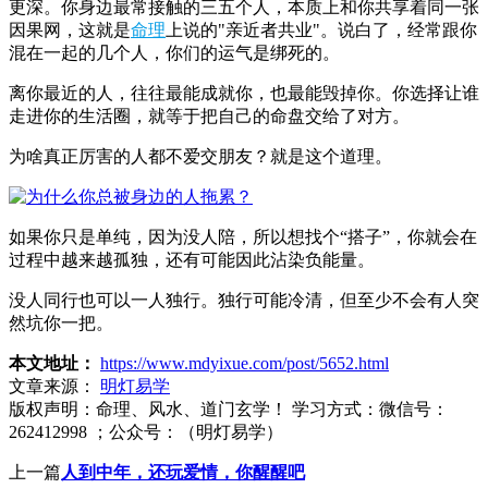
更深。你身边最常接触的三五个人，本质上和你共享着同一张
因果网，这就是
命理
上说的"亲近者共业"。说白了，经常跟你
混在一起的几个人，你们的运气是绑死的。
离你最近的人，往往最能成就你，也最能毁掉你。你选择让谁
走进你的生活圈，就等于把自己的命盘交给了对方。
为啥真正厉害的人都不爱交朋友？就是这个道理。
如果你只是单纯，因为没人陪，所以想找个“搭子”，你就会在
过程中越来越孤独，还有可能因此沾染负能量。
没人同行也可以一人独行。独行可能冷清，但至少不会有人突
然坑你一把。
本文地址：
https://www.mdyixue.com/post/5652.html
文章来源：
明灯易学
版权声明：
命理、风水、道门玄学！ 学习方式：微信号：
262412998 ；公众号：（明灯易学）
上一篇
人到中年，还玩爱情，你醒醒吧