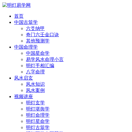
首页
中国古筮学
六爻纳甲
奇门六壬金口诀
其他预测学
中国命理学
中国星命学
易学风水命理小言
明灯手相汇编
八字命理
风水启玄
风水知识
风水案例
视频讲座
明灯玄学
明灯堪舆学
明灯命理学
明灯星命学
明灯古筮学