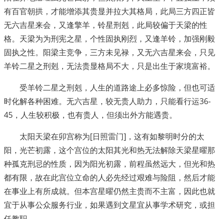
有百官朝拱，才能增添其贵显并拉大其格局，此局三方四正皆
无六吉星来会，又逢擎羊，铃星刑剋，此局较偏于天梁的性
格。天梁为为刑宪之星，个性固执刚烈，又逢羊铃，加强刚毅
固执之性。阳梁主竞争，三方未见禄，又无六吉星来会，只见
羊铃二星之刑剋，无法贵显格局不大，只是出生于家境富裕。
受羊铃二星之刑剋，人生的道路途上必多惊险，但也可适
时化解各种困难。无六吉星，较无贵人助力，只能看行运36-
45，人生较积极，也有贵人，但须出外方能遇贵。
太阳天梁在卯宫称为[日照雷门]，这有如黎明时分的太
阳，光芒初露，这个宫位的太阳其光和热无法解除天梁星曜那
种孤克刑忌的性质，因为阳光初露，前程虽然远大，但光和热
都有限，故在此宫位立命的人必先经过艰难与险阻，然后才能
在事业上有所成就。但本宫星曜仍然主贵而不主富，因此也就
宜于从事公众服务行业，如果遇到文星宜从事学术研究，或担
任教职。