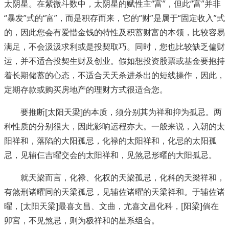
太阴星。在紫微斗数中，太阴星的赋性主“富”，但此“富”并非
“暴发”式的“富”，而是积存而来，它的“财”是属于“固定收入”式
的，因此您会有爱惜金钱的特性及积蓄财富的本领，比较容易
满足，不会汲汲求利或是投契取巧。同时，您也比较缺乏偏财
运，并不适合投契生财及创业。假如想投资股票或基金要抱持
着长期储蓄的心态，不适合天天杀进杀出的短线操作，因此，
定期存款或购买房地产的理财方式很适合您。
要推断[太阳天梁]的本质，须分别其为祥和抑为孤忌。两
种性质的分别很大，因此影响运程亦大。一般来说，入朝的太
阳祥和，落陷的大阳孤忌，化禄的太阳祥和，化忌的太阳孤
忌，见辅仨吉曜交会的太阳祥和，见煞忌形曜的大阳孤忌。
就天梁而言，化禄、化权的天梁孤忌，化科的天梁祥和，
有煞刑诸曜同的天梁孤忌，见辅佐诸曜的天梁祥和。于辅佐诸
曜，[太阳天梁]最喜文昌、文曲，尤喜文昌化科，[阳梁]倘在
卯宮，不见煞忌，则为极祥和的星系组合。