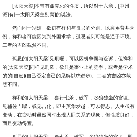
[太阳天梁]本带有孤克忌的性质．所以对于六亲，[中州
派]有[一太阳天梁主别离]的说法。
然而同一别难，欲仍有祥和与孤忌的分別。以离乡背井为
例，祥和者可能因为到外国求学，孤忌者则可能是逼于环境。
二者的吉凶截然不同。
孤忌的[太阳天梁]见刑曜，可以因纷争而与讼诉，但祥和
的[太阳天梁]同样见刑曜，欲只是事业上的竞爭，或者是学术
的的[自讼](自己否定自己的见解以求进步)。二者的吉凶亦截
然不同。
祥和的[太阳天梁]，喜行七杀，破军，贪狼独坐的宮垣。
见辅佐吉曜，或见吉化，即主英华发越，可以得志。人生虽有
变动，在变动时虽然同时出现人际关系的现象，但性质良好，
而且变动得宜。
孤忌的[太阳天梁]，逢七杀、破军、贪狼独坐的宮垣，即