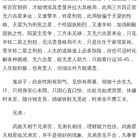
有百官朝拱，才能增添其贵显并拉大其格局，此局三方四正皆
无六吉星来会，又逢擎羊，铃星刑剋，此局较偏于天梁的性
格。天梁为为刑宪之星，个性固执刚烈，又逢羊铃，加强刚毅
固执之性。阳梁主竞争，三方未见禄，又无六吉星来会，只见
羊铃二星之刑剋，无法贵显格局不大，只是出生于家境富裕。
受羊铃二星之刑剋，人生的道路途上必多惊险，但也可适时化
解各种困难。无六吉星，较无贵人助力，只能看行运36-45，
人生较积极，也有贵人，但须出外方能遇贵。
鬼谷子：此命性刚有胆气。见快有商量。假饶十步生九
计。只得身安心未閒。只因心直口快。出处当如虎营窟。休嫌
时未至。随分独支吾。踏破铁鞋无觅处，时来全不费工夫。
兄弟：
武曲天相于兄弟宫，兄弟长相佳，理财能力也佳。武曲星
天相星临兄弟宫，并不是很好的现象。兄弟意见不合，凡事要