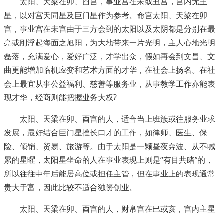
太阳、天梁在卯、酉宫，事业宫在未或丑宫，宫内无主
星，以对宫天同星及巨门星作为参考。命宫太阳、天梁在卯
宫，事业宫在未宫由于三方会到的太阳以及太阴都是分别在最
亮或刚浮起海面之旭阳，为大地带来一片光明，主人心地光明
磊落，充满爱心，爱好广泛，才学出众，假如再会到文昌、文
曲更能增加临机应变和艺术方面的才华，在社会上扬名。在社
会上最宜从事公益福利、慈善等服务业，从事教学工作亦能表
现才华，经商则能把握业务大权?
太阳、天梁在卯、酉宫的人，适合当上班族或往服务业求
发展，最好结合巨门星擅长口才的工作，如律师、医生、保
险、倾销、贸易、旅游等。由于太阳是一颗昼夜奔波、从不喊
累的星曜，太阳星坐命的人在事业表现上则是“有目共睹”的，
所以往往中年后能居高位或担任主管，但在事业上的表现通常
贵大于富，因此比较不适合独资创业。
太阳、天梁在卯、酉宫的人，财帛宫在巳或亥，宫内主星