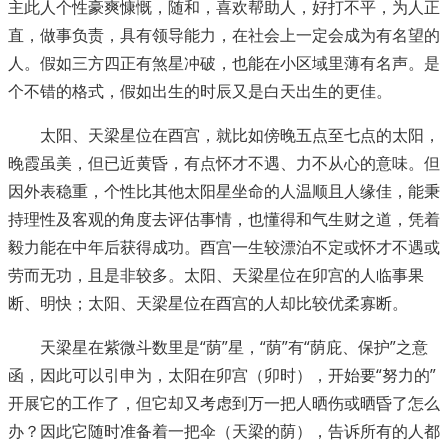
主此人个性豪爽慷慨，随和，喜欢帮助人，好打不平，为人正
直，做事负责，具有领导能力，在社会上一定会成为有名望的
人。假如三方四正有煞星冲破，也能在小区域里薄有名声。是
个不错的格式，假如出生的时辰又是白天出生的更佳。
太阳、天梁星位在酉宫，就比如傍晚五点至七点的太阳，
晚霞虽美，但已近黄昏，有点怀才不遇、力不从心的意味。但
因外表稳重，个性比其他太阳星坐命的人温顺且人缘佳，能秉
持理性及客观的角度去评估事情，也懂得和气生财之道，凭着
毅力能在中年后获得成功。酉宫一生较漂泊不定或怀才不遇或
劳而无功，且是非较多。太阳、天梁星位在卯宫的人临事果
断、明快；太阳、天梁星位在酉宫的人却比较优柔寡断。
天梁星在紫微斗数里是“荫”星，“荫”有“荫庇、保护”之意
函，因此可以引申为，太阳在卯宫（卯时），开始要“努力的”
开展它的工作了，但它却又考虑到万一把人晒伤或晒昏了怎么
办？因此它随时准备着一把伞（天梁的荫），告诉所有的人都