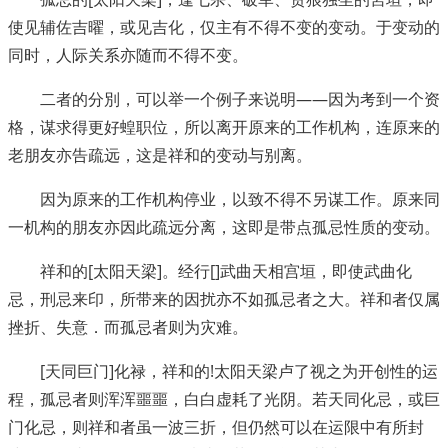
使见辅佐吉曜，或见吉化，仅主有不得不变的变动。于变动的
同时，人际关系亦随而不得不变。
二者的分別，可以举一个例子来说明――因为考到一个资
格，谋求得更好蝗职位，所以离开原来的工作机构，连原来的
老朋友亦告疏远，这是祥和的变动与别离。
因为原来的工作机构停业，以致不得不另谋工作。原来同
一机构的朋友亦因此疏远分离，这即是带点孤忌性质的变动。
祥和的[太阳天梁]。经行[]武曲天相宫垣，即使武曲化
忌，刑忌来印，所带来的因扰亦不如孤忌者之大。祥和者仅属
挫折、失意．而孤忌者则为灾难。
[天同巨门]化禄，祥和的!太阳天梁卢了视之为开创性的运
程，孤忌者则浑浑噩噩，白白虚耗了光阴。若天同化忌，或巨
门化忌，则祥和者虽一波三折，但仍然可以在运限中有所封