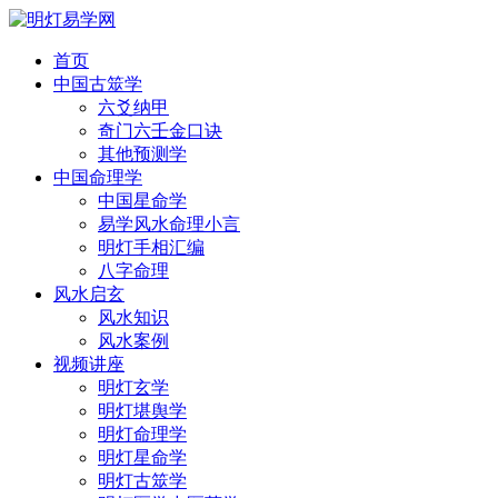
首页
中国古筮学
六爻纳甲
奇门六壬金口诀
其他预测学
中国命理学
中国星命学
易学风水命理小言
明灯手相汇编
八字命理
风水启玄
风水知识
风水案例
视频讲座
明灯玄学
明灯堪舆学
明灯命理学
明灯星命学
明灯古筮学