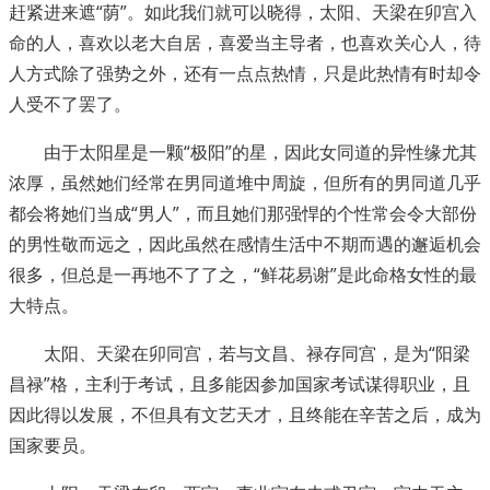
赶紧进来遮“荫”。如此我们就可以晓得，太阳、天梁在卯宫入
命的人，喜欢以老大自居，喜爱当主导者，也喜欢关心人，待
人方式除了强势之外，还有一点点热情，只是此热情有时却令
人受不了罢了。
由于太阳星是一颗“极阳”的星，因此女同道的异性缘尤其
浓厚，虽然她们经常在男同道堆中周旋，但所有的男同道几乎
都会将她们当成“男人”，而且她们那强悍的个性常会令大部份
的男性敬而远之，因此虽然在感情生活中不期而遇的邂逅机会
很多，但总是一再地不了了之，“鲜花易谢”是此命格女性的最
大特点。
太阳、天梁在卯同宫，若与文昌、禄存同宫，是为“阳梁
昌禄”格，主利于考试，且多能因参加国家考试谋得职业，且
因此得以发展，不但具有文艺天才，且终能在辛苦之后，成为
国家要员。