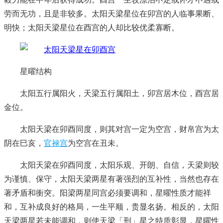
劳而无功，且是非较多。太阳天梁星位在卯宫的人临事果断、
明快；太阳天梁星位在酉宫的人却比较优柔寡断。
星曜结构
太阳五行属阳火，天梁五行属阳土，卯宫居木位，酉宫居
金位。
太阳天梁在卯酉同度，则其对宫一定为空宫，财帛宫为太
阴在巳亥，
官禄宫
为空宫在丑未。
太阳天梁在卯酉同度，太阳乐观、开朗、自信，天梁则较
为谨慎、保守，太阳天梁两星有著强烈的互补性，当然也存在
著矛盾和衝突。阳梁两星同宫必须要调和，星曜性质才能祥
和，互补成良好的格局，一生平顺，贵显名扬。相反的，太阳
天梁两星若未能调和，则使天梁「刑」星之特质彰显，星曜性