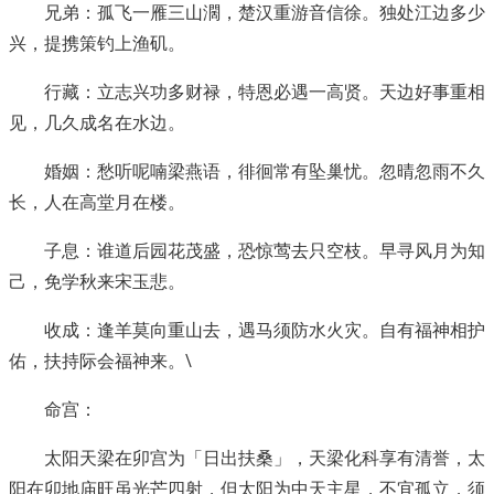
兄弟：孤飞一雁三山濶，楚汉重游音信徐。独处江边多少
兴，提携策钓上渔矶。
行藏：立志兴功多财禄，特恩必遇一高贤。天边好事重相
见，几久成名在水边。
婚姻：愁听呢喃梁燕语，徘徊常有坠巢忧。忽晴忽雨不久
长，人在高堂月在楼。
子息：谁道后园花茂盛，恐惊莺去只空枝。早寻风月为知
己，免学秋来宋玉悲。
收成：逢羊莫向重山去，遇马须防水火灾。自有福神相护
佑，扶持际会福神来。\
命宫：
太阳天梁在卯宫为「日出扶桑」，天梁化科享有清誉，太
阳在卯地庙旺虽光芒四射，但太阳为中天主星，不宜孤立，须