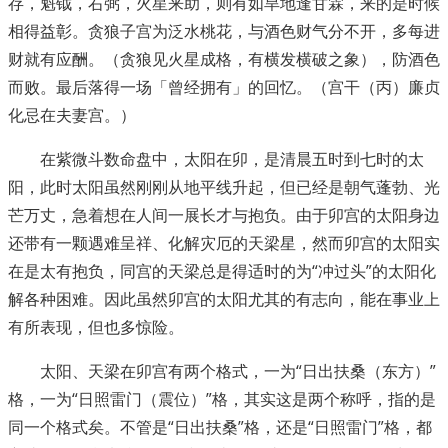
存，魁钺，右弼，火星来助，则有如旱地逢甘霖，来的是时候
相得益彰。贪狼子宫为泛水桃花，与酒色财气分不开，多每进
财就有应酬。（贪狼见火星成格，有横发横破之象），防酒色
而败。最后落得一场「曾经拥有」的回忆。（宫干（丙）廉贞
化忌在夫妻宫。）
在紫微斗数命盘中，太阳在卯，是清晨五时到七时的太
阳，此时太阳虽然刚刚从地平线升起，但已经是朝气蓬勃、光
芒万丈，急着想在人间一展长才与抱负。由于卯宫的太阳身边
还带有一颗遇难呈祥、化解灾厄的天梁星，然而卯宫的太阳实
在是太有抱负，同宫的天梁总是得适时的为“冲过头”的太阳化
解各种困难。因此虽然卯宫的太阳尤其的有志向，能在事业上
有所表现，但也多惊险。
太阳、天梁在卯宫有两个格式，一为“日出扶桑（东方）”
格，一为“日照雷门（震位）”格，其实这是两个称呼，指的是
同一个格式矣。不管是“日出扶桑”格，还是“日照雷门”格，都