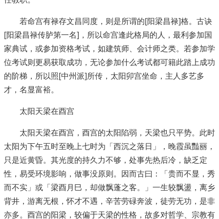
若命宫有禄存文昌同度，则是所谓的[阳梁昌禄]格。古诀
[阳梁昌禄传胪第一名]，所以命宫逢此格局的人，最利参加国
家典试，或参加资格考试，如建筑师、会计师之类。若参加学
位考试则更易获取成功，无论参加什么考试都可籍此踏上成功
的阶梯，所以照[中州派]所传，太阳卯宫坐命，主人多艺多
才，名显富裕。
太阳天梁在酉宫
太阳天梁在酉宫，酉宫的太阳陷弱，天梁也只平势。此时
太阳为下午五时至晚上七时为「西沉之落日」，晚霞虽豔丽，
只是近黄昏。其光度的持久力不够，处事先热后冷，缺乏定
性，易受环境影响，做事没原则。因而古曰：「贵而不显，秀
而不实」或「梁酉月巳，却做飘蓬之客。」一生较飘盪，离乡
背井，游离无根，怀才不遇，辛苦劳碌奔波，徒劳无功，是非
亦多。酉宫的阳梁，较偏于天梁的性格，故多对哲学、宗教有