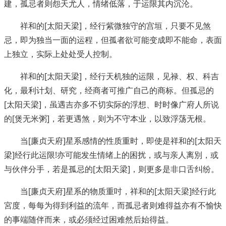
建，孤忌者则怨天尤人，情绪低落，于运限其内沉沦。
祥和的[太阳天梁]，经行紫微独守的宫垣，只要不见煞
忌，即为独当一面的运程，但孤者欲可能变成即不能命，表面
上独立，实际上处处受人控制。
祥和的[太阳天梁]，经行天机独的运限，见禄、权、科吉
化，最利计划、研究，经商者可推广自己的商标。但孤忌的
[太阳天梁]，虽遇吉亦多不切实际的浮想、时时像广府人所说
的[煲无米粥]，若更遇煞，则为不守本业，以致浮荡无根。
当[廉贞天府]星系感情的性质重时，即使是祥和的[太阳天
梁]经行此运限!亦可能发生情绪上的困扰，或与亲人离別，或
与伙伴分手，若是孤忌的[太阳天梁]，则更多是非口舌纠纷。
当[廉贞天府]星系的物质重吋，祥和的[太阳天梁]经行此
宮度，每每为得到利益的流年，而孤忌者则难得益亦有不愉快
的事端随伴而来，或必须经过困难然后始得益。