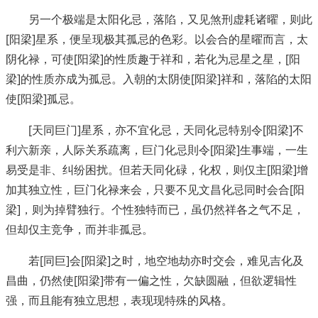
另一个极端是太阳化忌，落陷，又见煞刑虚耗诸曜，则此
[阳梁]星系，便呈现极其孤忌的色彩。以会合的星曜而言，太
阴化禄，可使[阳梁]的性质趣于祥和，若化为忌星之星，[阳
梁]的性质亦成为孤忌。入朝的太阴使[阳梁]祥和，落陷的太阳
使[阳梁]孤忌。
[天同巨门]星系，亦不宜化忌，天同化忌特别令[阳梁]不
利六新亲，人际关系疏离，巨门化忌則令[阳梁]生事端，一生
易受是非、纠纷困扰。但若天同化碌，化权，则仅主[阳梁]增
加其独立性，巨门化禄来会，只要不见文昌化忌同时会合[阳
梁]，则为掉臂独行。个性独特而已，虽仍然祥各之气不足，
但却仅主竞争，而并非孤忌。
若[同巨]会[阳梁]之时，地空地劫亦时交会，难见吉化及
昌曲，仍然使[阳梁]带有一偏之性，欠缺圆融，但欲逻辑性
强，而且能有独立思想，表现现特殊的风格。