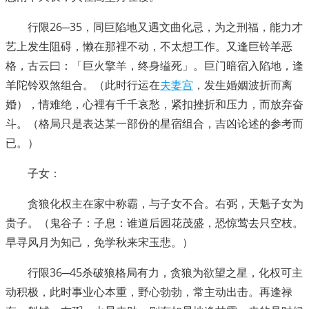
行限26─35，同巨陷地又遇文曲化忌，为之刑福，能力才
艺上发生阻碍，懒在那裡不动，不太想工作。又逢巨铃羊恶
格，古云曰：「巨火擎羊，终身缢死」。巨门暗宿入陷地，逢
羊陀铃双煞组合。（此时行运在
夫妻宫
，发生婚姻波折而离
婚），情难绝，心裡有千千哀愁，紧扣挫折和压力，而放弃奋
斗。（格局只是表达某一部份的星宿组合，吉凶论述的参考而
已。）
子女：
贪狼化权主在家中称霸，与子女不合。右弼，天魁子女为
贵子。（鬼谷子：子息：谁道后园花茂盛，恐惊莺去只空枝。
早寻风月为知己，免学秋来宋玉悲。）
行限36─45杀破狼格局有力，贪狼为欲望之星，化权可主
动积极，此时事业心本重，野心勃勃，常主动出击。再逢禄