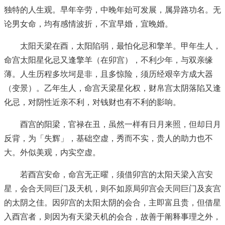
独特的人生观。早年辛劳，中晚年始可发展，属异路功名。无
论男女命，均有感情波折，不宜早婚，宜晚婚。
太阳天梁在酉，太阳陷弱，最怕化忌和擎羊。甲年生人，
命宫太阳星化忌又逢擎羊（在卯宫），不利少年，与双亲缘
薄。人生历程多坎坷是非，且多惊险，须历经艰辛方成大器
（变景）。乙年生人，命宫天梁星化权，财帛宫太阴落陷又逢
化忌，对阴性近亲不利，对钱财也有不利的影响。
酉宫的阳梁，官禄在丑，虽然一样有日月来照，但却日月
反背，为「失辉」，基础空虚，秀而不实，贵人的助力也不
大。外似美观，内实空虚。
若酉宫安命，命宫无正曜，须借卯宫的太阳天梁入宫安
星，会合天同巨门及天机，则不如原局卯宫会天同巨门及亥宫
的太阴之佳。因卯宫的太阳太阴的会合，主即富且贵，但借星
入酉宫者，则因为有天梁天机的会合，故善于阐释事理之外，