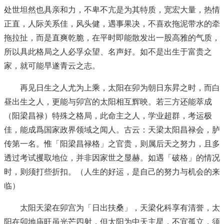
处世坦然也具亲和力，不卑不亢是为其特质，宽宏大量，热情
正直，人际关系佳，风头健，遇事果决，不喜欢拖泥带水的牵
拖拉扯，而是直爽乾脆，在平时即能散发出一股高雅的气质，
所以具此格局之人必孚众望、名声好。如不是出生于富贵之
家，就可能早遂青云之志。
再见日生之人尤为上乘，太阳在卯为朝日东昇之时，而白
昼出生之人，更能与卯宫的太阳相互辉映。若三方还能萃成
（阳梁昌禄）特殊之格局，此命主之人，学业超群，考运极
佳，能成爲国家政界领域之闻人。古云：天梁太阳昌禄会，胪
传第一名。惟「阳梁昌禄格」之官贵，则属后天之努力，且多
透过考试攫取地位，并非因家世之显赫。如遇「破格」的情况
时，则须打些折扣。（人生的好运，是自己的努力与机会的来
临）
太阳天梁在卯宫为「日出扶桑」，天梁化科享有清誉，太
阳在卯地庙旺虽光芒四射，但太阳为中天主星，不宜孤立，须