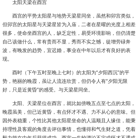
太阳天梁在酉宫
酉宫的平势太阳星与地势天梁星同坐，虽然和卯宫类似，
但卯宫的太阳星与天梁星皆为入庙，二者在星曜的光度上相差
很多，使命坐酉宫的人，缺乏定性，易受环境影响，但仍清楚
自己该做什么，常有贵而不显，秀而不实之憾，徒增劳碌奔
波，有晚发的趋势，宜迟婚，事业在中年以后才有良好的表
现。
酉时（下午五时至晚上七时）的太阳为“夕阳西沉”的平
势，艳丽的晚霞，虽让人流连欣赏，但仍令人有“夕阳无限
好，只是近黄昏”的感受。与天梁星同坐。
太阳、天梁星位在酉宫，就比如傍晚五点至七点的太阳，
晚霞虽美，但已近黄昏，有点怀才不遇、力不从心的意味。但
因外表稳重，个性比其他太阳星坐命的人温顺且人缘佳，能秉
持理性及客观的角度去评估事情，也懂得和气生财之道，凭着
毅力能在中年后获得成功。酉宫一生较漂泊不定或怀才不遇或