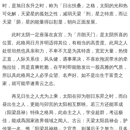
时，是旭日东升之时，称为「日出扶桑」之格，太阳的光和热
可化解，天梁星的孤剋之性，减弱天梁「刑」星之特质，而让
天梁「荫」星的能量得以彰显，朝向正面发展。
此时太阴一定座落在亥宫，为「月朗天门」是太阴所喜的
位置。此格局日月并明适得其位，有相当的高贵度。此局之人
处世坦然也具亲和力，不卑不亢是为其特质，宽宏大量，热情
正直，人际关系佳，风头健，遇事果决，不喜欢拖泥带水的牵
拖拉扯，而是直爽乾脆，在平时即能散发出一股高雅的气质，
所以具此格局之人必孚众望、名声好。如不是出生于富贵之
家，就可能早遂青云之志。
再见日生之人尤为上乘，太阳在卯为朝日东昇之时，而白
昼出生之人，更能与卯宫的太阳相互辉映。若三方还能萃成
（阳梁昌禄）特殊之格局，此命主之人，学业超群，考运极
佳，能成爲国家政界领域之闻人。古云：天梁太阳昌禄会，胪
传第一名。惟「阳梁昌禄格」之官贵，则属后天之努力，且多