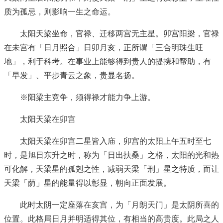
质为孤忌，则影响一生之命运。
太阳天梁坐命，官禄、迁移两宫无主星。卯宫阳梁，官禄
在未宫有「日月照合」日卯月亥，正所谓「三合明珠生旺
地」，利于科考。在事业上能够得到贵人的提携和帮助，有
「早发」、平步青云之象，贵显名扬。
※阳梁主竞争，须得禄才能力争上游。
太阳天梁在卯宫
太阳天梁在卯宫二星皆入庙，卯宫的太阳上午五时至七
时，是旭日东升之时，称为「日出扶桑」之格，太阳的光和热
可化解，天梁星的孤剋之性，减弱天梁「刑」星之特质，而让
天梁「荫」星的能量得以彰显，朝向正面发展。
此时太阴一定座落在亥宫，为「月朗天门」是太阴所喜的
位置。此格局日月并明适得其位，有相当的高贵度。此局之人