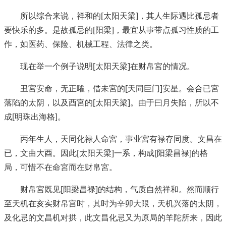
所以综合来说，祥和的[太阳天梁]，其人生际遇比孤忌者
要快乐的多。是故孤忌的[阳梁]，最宜从事带点孤习性质的工
作，如医药、保险、机械工程、法律之类。
现在举一个例子说明[太阳天梁]在财帛宮的情况。
丑宮安命，无正曜，借未宮的[天同巨门]安星。会合已宮
落陷的太阴，以及酉宮的[太阳天梁]。由于曰月失陷，所以不
成[明珠出海格]。
丙年生人，天同化禄人命宮，事业宮有禄存同度。文昌在
已，文曲大酉。因此[太阳天梁]一系，构成[阳梁昌禄]的格
局，可惜不在命宮而在财帛宮。
财帛宮既见[阳梁昌禄]的结构，气质自然祥和。然而顺行
至天机在亥实财帛宫时，其时为辛卯大限，天机兴落的太阴，
及化忌的文昌机对拱，此文昌化忌又为原局的羊陀所来，因此