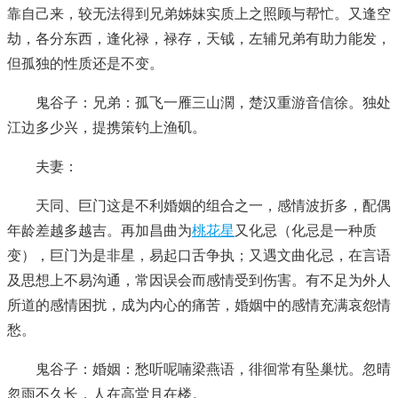
靠自己来，较无法得到兄弟姊妹实质上之照顾与帮忙。又逢空
劫，各分东西，逢化禄，禄存，天钺，左辅兄弟有助力能发，
但孤独的性质还是不变。
鬼谷子：兄弟：孤飞一雁三山濶，楚汉重游音信徐。独处
江边多少兴，提携策钓上渔矶。
夫妻：
天同、巨门这是不利婚姻的组合之一，感情波折多，配偶
年龄差越多越吉。再加昌曲为
桃花星
又化忌（化忌是一种质
变），巨门为是非星，易起口舌争执；又遇文曲化忌，在言语
及思想上不易沟通，常因误会而感情受到伤害。有不足为外人
所道的感情困扰，成为内心的痛苦，婚姻中的感情充满哀怨情
愁。
鬼谷子：婚姻：愁听呢喃梁燕语，徘徊常有坠巢忧。忽晴
忽雨不久长，人在高堂月在楼。