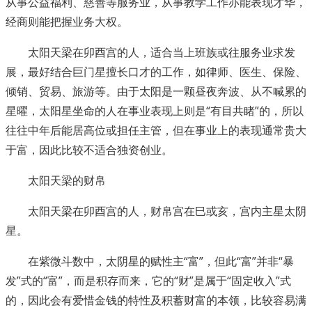
从事公益福利、慈善等服务业，从事教学工作亦能表现才华，
经商则能把握业务大权。
太阳天梁在卯酉宫的人，适合当上班族或往服务业求发
展，最好结合巨门星擅长口才的工作，如律师、医生、保险、
倾销、贸易、旅游等。由于太阳是一颗昼夜奔波、从不喊累的
星曜，太阳星坐命的人在事业表现上则是“有目共睹”的，所以
往往中年后能居高位或担任主管，但在事业上的表现通常贵大
于富，因此比较不适合独资创业。
太阳天梁的财帛
太阳天梁在卯酉宫的人，财帛宫在巳或亥，宫内主星太阴
星。
在紫微斗数中，太阴星的赋性主“富”，但此“富”并非“暴
发”式的“富”，而是积存而来，它的“财”是属于“固定收入”式
的，因此会有爱惜金钱的特性及积蓄财富的本领，比较容易满