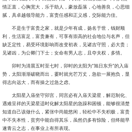
情正直，心胸宽大，乐于助人，豪放磊落，心地善良，心思细
腻，具卓越领导能力，富责任感和正义感，交际能力佳。
不是生于富贵之家，就是少年有成，扬名于世，钱财顺
利，生活富足，富贵兼有，可享有崇高的社会地位与名声，但
缺乏定性，易受环境影响而改变初表，见诸吉守照，必大贵；
见诸凶，为公卿门下士；女命有男人志，且夺夫权，多情。
卯时为清晨五时至七时，卯时的太阳为“旭日东升”的入庙
势，太阳渐渐破晓而出，霎时就光芒万丈，急欲一展抱负，显
得志向远大，而有操之过急之虑。
太阳星入庙坐守卯宫，同宫必有入庙天梁星，解厄制化、
遇难呈祥的天梁星适时化解太阳星的急躁和困顿，能够很清楚
知道自己该做什么，紧张中尚能悠闲，轻松中不失积极，富贵
中不失本性，贫穷中能自得其乐，虽然仍多有惊险，但终能早
遂青云之志，在事业上有所表现。