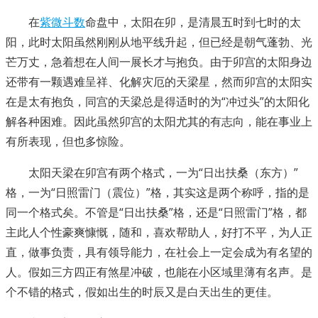
在
紫微斗数
命盘中，太阳在卯，是清晨五时到七时的太
阳，此时太阳虽然刚刚从地平线升起，但已经是朝气蓬勃、光
芒万丈，急着想在人间一展长才与抱负。由于卯宫的太阳身边
还带有一颗遇难呈祥、化解灾厄的天梁星，然而卯宫的太阳实
在是太有抱负，同宫的天梁总是得适时的为“冲过头”的太阳化
解各种困难。因此虽然卯宫的太阳尤其的有志向，能在事业上
有所表现，但也多惊险。
太阳天梁在卯宫有两个格式，一为“日出扶桑（东方）”
格，一为“日照雷门（震位）”格，其实这是两个称呼，指的是
同一个格式矣。不管是“日出扶桑”格，还是“日照雷门”格，都
主此人个性豪爽慷慨，随和，喜欢帮助人，好打不平，为人正
直，做事负责，具有领导能力，在社会上一定会成为有名望的
人。假如三方四正有煞星冲破，也能在小区域里薄有名声。是
个不错的格式，假如出生的时辰又是白天出生的更佳。