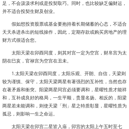
足，不会汲汲求利或是投契取巧。同时，也比较缺乏偏财运，
并不适合投契生财及创业。
假如想投资股票或基金要抱持着长期储蓄的心态，不适合
天天杀进杀出的短线操作，因此，定期存款或购买房地产的理
财方式很适合您。
太阳天梁在卯酉同度，则其对宫一定为空宫，财帛宫为太
阴在巳亥，官禄宫为空宫在丑未。
1.太阳天梁在卯酉同度，太阳乐观、开朗、自信，天梁则
较为谨慎、保守，太阳天梁两星有著强烈的互补性，当然也存
在著矛盾和衝突。阳梁两星同宫必须要调和，星曜性质才能祥
和，互补成良好的格局，一生平顺，贵显名扬。相反的，阳梁
两星若未能调和，则使天梁「刑」星之特质彰显，星曜性质为
孤忌，则影响一生之命运。
太阳天梁在卯宫二星皆入庙，卯宫的太阳上午五时至七