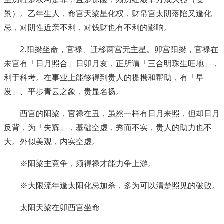
景）。乙年生人，命宫天梁星化权，财帛宫太阴落陷又逢化
忌，对阴性近亲不利，对钱财也有不利的影响。
2.阳梁坐命，官禄、迁移两宫无主星。卯宫阳梁，官禄在
未宫有「日月照合」日卯月亥，正所谓「三合明珠生旺地」，
利于科考。在事业上能够得到贵人的提携和帮助，有「早
发」、平步青云之象，贵显名扬。
酉宫的阳梁，官禄在丑，虽然一样有日月来照，但却日月
反背，为「失辉」，基础空虚，秀而不实，贵人的助力也不
大。外似美观，内实空虚。
※阳梁主竞争，须得禄才能力争上游。
※大限流年逢太阳化忌加杀，多为可以清楚照见的破败。
太阳天梁在卯酉宫坐命