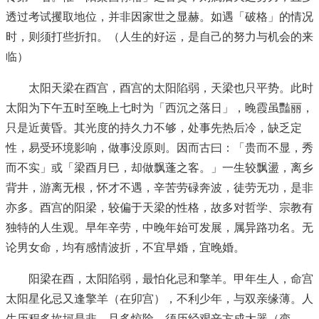
透过考试攫取地位，并非因家世之显赫。如遇「破格」的情况
时，则须打些折扣。（人生的好运，是自己的努力与机会的来
临）
太阳天梁在酉宫，酉宫的太阳陷弱，天梁也只平势。此时
太阳为下午五时至晚上七时为「西沉之落日」，晚霞虽豔丽，
只是近黄昏。其光度的持久力不够，处事先热后冷，缺乏定
性，易受环境影响，做事没原则。因而古曰：「贵而不显，秀
而不实」或「梁酉月巳，却做飘蓬之客。」一生较飘盪，离乡
背井，游离无根，怀才不遇，辛苦劳碌奔波，徒劳无功，是非
亦多。酉宫的阳梁，较偏于天梁的性格，故多对哲学、宗教有
独特的人生观。早年辛劳，中晚年始可发展，属异路功名。无
论男女命，均有感情波折，不宜早婚，宜晚婚。
阳梁在酉，太阳陷弱，最怕化忌和擎羊。甲年生人，命宫
太阳星化忌又逢擎羊（在卯宫），不利少年，与双亲缘薄。人
生历程多坎坷是非，且多惊险，须历经艰辛方成大器（变