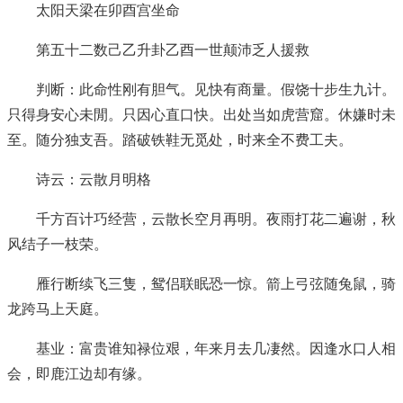
太阳天梁在卯酉宫坐命
第五十二数己乙升卦乙酉一世颠沛乏人援救
判断：
此命性刚有胆气。见快有商量。假饶十步生九计。
只得身安心未閒。只因心直口快。出处当如虎营窟。休嫌时未
至。随分独支吾。踏破铁鞋无觅处，时来全不费工夫。
诗云：云散月明格
千方百计巧经营，云散长空月再明。夜雨打花二遍谢，秋
风结子一枝荣。
雁行断续飞三隻，鸳侣联眠恐一惊。箭上弓弦随兔鼠，骑
龙跨马上天庭。
基业：富贵谁知禄位艰，年来月去几凄然。因逢水口人相
会，即鹿江边却有缘。