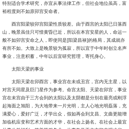
特别适合学术研究，亦宜从事法律工作，但社会地位虽高，富
裕程度则不如原卯宫安命者。
酉宫阳梁较卯宫阳梁性质较差。由于酉宫的太阳已日落西
山，晚景虽佳只可惜黄昏已近，所以在本宫安星的人，命运一
般不如卯宫安命之人，即使同是[阳梁昌禄]的格局，其成就亦
有所不如。大致上是晚景较为孤寂，所以宜于中年时创立名声
事业，注意积蓄，中年以后宜研究哲理，寄托身心。
太阳天梁的事业
太阳天梁在卯酉宫，事业宫在未或丑宫，宫内无主星，以
对宫天同星及巨门星作为参考。命宫太阳、天梁在卯宫，事业
宫在未宫由于三方会到的太阳以及太阴都是分别在最亮或刚浮
起海面之旭阳，为大地带来一片光明，主人心地光明磊落，充
满爱心，爱好广泛，才学出众，假如再会到文昌、文曲更能增
加临机应变和艺术方面的才华，在社会上扬名。在社会上最宜