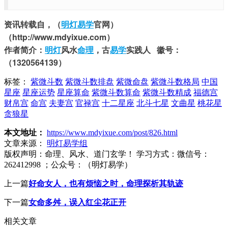
资讯转载自，（
明灯易学
官网）
（http://www.mdyixue.com）
作者简介：
明灯
风水
命理
，古
易学
实践人 徽号：
（1320564139）
标签：
紫微斗数
紫微斗数排盘
紫微命盘
紫微斗数格局
中国
星座
星座运势
星座算命
紫微斗数算命
紫微斗数精成
福德宫
财帛宫
命宫
夫妻宫
官禄宫
十二星座
北斗七星
文曲星
桃花星
贪狼星
本文地址：
https://www.mdyixue.com/post/826.html
文章来源：
明灯易学组
版权声明：
命理、风水、道门玄学！ 学习方式：微信号：
262412998 ；公众号：（明灯易学）
上一篇
好命女人，也有烦恼之时，命理探析其轨迹
下一篇
女命多舛，误入红尘花正开
相关文章