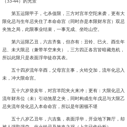
（33-44）的光景
第五运限甲子，七杀值限，三方对宫羊空陀来袭，更有大
限化忌与生年忌夹住了本命命宫（同时亦是本限财帛宫）双忌
夹煞之局，此限事业结束，一事无成、坐吃山空。
第六运限乙丑，六吉齐集，但亦有：丑铃、巳火、酉生年
忌、未大限忌（兼带羊空来夹），三方四正各宫皆暗藏危机，
所以此限只是表面浮华徒存其表。
五十四岁流年辛酉，父母宫主事，火铃交加，流年化忌入
未，冲大限命宫。
五十六岁癸亥年，对宫羊陀夹火来冲；更有：大限化忌入
流年财帛位（未）引动煞星之夹，同时构成生年戊忌与大限乙
忌夹流年癸化忌入本命命宫，所以是年困顿不堪
五十八岁乙丑年，六吉集，表面浮华，开业地下舞厅，却
被人强取强夺。此火铃忌及煞夹之祸（上文已作分析）。