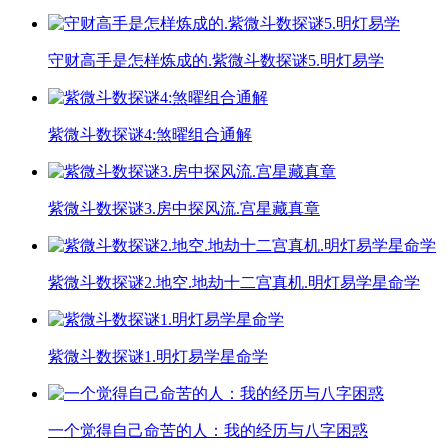
守财高手是怎样炼成的.紫微斗数探谜5.明灯易学
​紫微斗数探谜4:煞曜组合通解
紫微斗数探谜3.房中探风流.宫星藏真章
紫微斗数探谜2.地空.地劫十二宫真机.明灯易学星命学
紫微斗数探谜1.明灯易学星命学
一个觉得自己命苦的人：我的经历与八字困惑