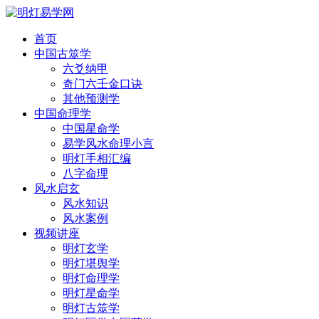
首页
中国古筮学
六爻纳甲
奇门六壬金口诀
其他预测学
中国命理学
中国星命学
易学风水命理小言
明灯手相汇编
八字命理
风水启玄
风水知识
风水案例
视频讲座
明灯玄学
明灯堪舆学
明灯命理学
明灯星命学
明灯古筮学