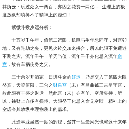
其所云：玩过处女一两百，亦因之花费一两亿……生理上的极
度放纵却填补不了精神上的虚幻！
紫微斗数岁运分析：
十五岁壬午年，值第二运限，机巨与生年忌同守，对宫卯
地，又有陀劫之夹，更见火铃交加来拱合，所以此限不免遭遇
不测之灾。流年壬午，羊刃当值，流年壬干亦化忌入流年
命
宫
，故有车祸伤身之灾。
三十余岁开酒家，日进斗金的
好运
，乃是交入了第四大限
癸亥，天梁值限，三合之
财帛宫
（未）有昌曲钺三吉星守宫，
故此限有丰盛之财运，然此宫（未）亦有羊、空所夹持，所
以，钱财上亦多有损耗。大限癸干化忌入命见空曜，精神上的
空虚令其放纵生理物质上的需求。
此造事业虽然一度的辉煌，然其一生最风光也就这十来年