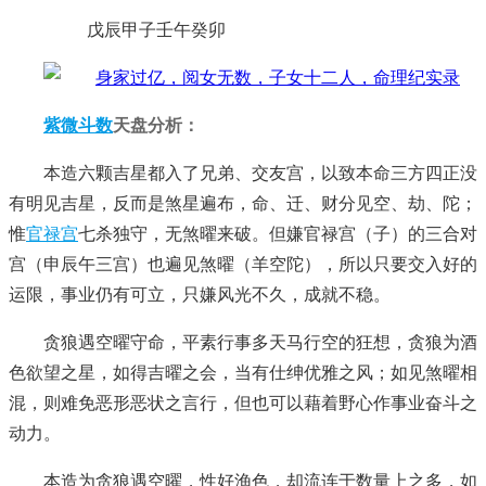
戊辰甲子壬午癸卯
紫微斗数
天盘分析：
本造六颗吉星都入了兄弟、交友宫，以致本命三方四正没
有明见吉星，反而是煞星遍布，命、迁、财分见空、劫、陀；
惟
官禄宫
七杀独守，无煞曜来破。但嫌官禄宫（子）的三合对
宫（申辰午三宫）也遍见煞曜（羊空陀），所以只要交入好的
运限，事业仍有可立，只嫌风光不久，成就不稳。
贪狼遇空曜守命，平素行事多天马行空的狂想，贪狼为酒
色欲望之星，如得吉曜之会，当有仕绅优雅之风；如见煞曜相
混，则难免恶形恶状之言行，但也可以藉着野心作事业奋斗之
动力。
本造为贪狼遇空曜，性好渔色，却流连于数量上之多，如